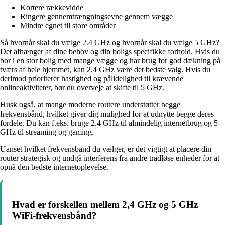
Kortere rækkevidde
Ringere gennemtrængningsevne gennem vægge
Mindre egnet til store områder
Så hvornår skal du vælge 2.4 GHz og hvornår skal du vælge 5 GHz?
Det afhænger af dine behov og din boligs specifikke forhold. Hvis du
bor i en stor bolig med mange vægge og har brug for god dækning på
tværs af hele hjemmet, kan 2.4 GHz være det bedste valg. Hvis du
derimod prioriterer hastighed og pålidelighed til krævende
onlineaktiviteter, bør du overveje at skifte til 5 GHz.
Husk også, at mange moderne routere understøtter begge
frekvensbånd, hvilket giver dig mulighed for at udnytte begge deres
fordele. Du kan f.eks. bruge 2.4 GHz til almindelig internetbrug og 5
GHz til streaming og gaming.
Uanset hvilket frekvensbånd du vælger, er det vigtigt at placere din
router strategisk og undgå interferens fra andre trådløse enheder for at
opnå den bedste internetoplevelse.
Hvad er forskellen mellem 2,4 GHz og 5 GHz
WiFi-frekvensbånd?