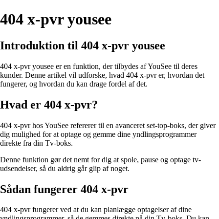
404 x-pvr yousee
Introduktion til 404 x-pvr yousee
404 x-pvr yousee er en funktion, der tilbydes af YouSee til deres
kunder. Denne artikel vil udforske, hvad 404 x-pvr er, hvordan det
fungerer, og hvordan du kan drage fordel af det.
Hvad er 404 x-pvr?
404 x-pvr hos YouSee refererer til en avanceret set-top-boks, der giver
dig mulighed for at optage og gemme dine yndlingsprogrammer
direkte fra din Tv-boks.
Denne funktion gør det nemt for dig at spole, pause og optage tv-
udsendelser, så du aldrig går glip af noget.
Sådan fungerer 404 x-pvr
404 x-pvr fungerer ved at du kan planlægge optagelser af dine
yndlingsprogrammer, så de gemmes direkte på din Tv-boks. Du kan