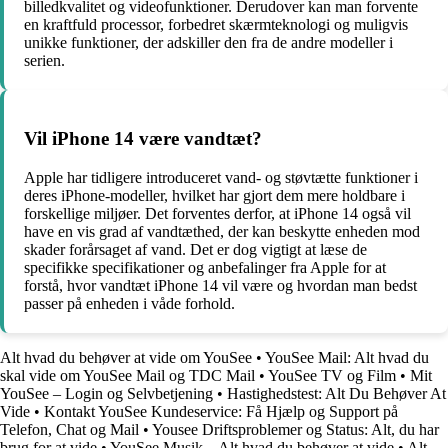
billedkvalitet og videofunktioner. Derudover kan man forvente
en kraftfuld processor, forbedret skærmteknologi og muligvis
unikke funktioner, der adskiller den fra de andre modeller i
serien.
Vil iPhone 14 være vandtæt?
Apple har tidligere introduceret vand- og støvtætte funktioner i
deres iPhone-modeller, hvilket har gjort dem mere holdbare i
forskellige miljøer. Det forventes derfor, at iPhone 14 også vil
have en vis grad af vandtæthed, der kan beskytte enheden mod
skader forårsaget af vand. Det er dog vigtigt at læse de
specifikke specifikationer og anbefalinger fra Apple for at
forstå, hvor vandtæt iPhone 14 vil være og hvordan man bedst
passer på enheden i våde forhold.
Alt hvad du behøver at vide om YouSee
•
YouSee Mail: Alt hvad du
skal vide om YouSee Mail og TDC Mail
•
YouSee TV og Film
•
Mit
YouSee – Login og Selvbetjening
•
Hastighedstest: Alt Du Behøver At
Vide
•
Kontakt YouSee Kundeservice: Få Hjælp og Support på
Telefon, Chat og Mail
•
Yousee Driftsproblemer og Status: Alt, du har
brug for at vide
•
YouSee Musik – Alt hvad du behøver at vide
•
Alt,