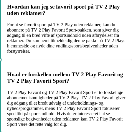
Hvordan kan jeg se favorit sport på TV 2 Play
uden reklamer?
For at se favorit sport på TV 2 Play uden reklamer, kan du
abonnere på TV 2 Play Favorit Sport-pakken, som giver dig
adgang til en bred vifte af sportsindhold uden afbrydelser fra
reklamer. Du kan nemt tilmelde dig denne pakke på TV 2 Plays
hjemmeside og nyde dine yndlingssportsbegivenheder uden
forstyrrelser.
Hvad er forskellen mellem TV 2 Play Favorit og
TV 2 Play Favorit Sport?
TV 2 Play Favorit og TV 2 Play Favorit Sport er to forskellige
abonnementsmuligheder på TV 2 Play. TV 2 Play Favorit giver
dig adgang til et bredt udvalg af underholdnings- og
nyhedsprogrammer, mens TV 2 Play Favorit Sport fokuserer
specifikt på sportsindhold. Hvis du er interesseret i at se
sportslige begivenheder uden reklamer, kan TV 2 Play Favorit
Sport være det rette valg for dig.