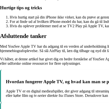
Hurtige tips og tricks
Hvis hurtig start på din iPhone ikke virker, kan du prøve at gensta
For at finde ud af hvilken iPhone-model du har, kan du gå til In
Hvis du oplever problemer med at se TV2 Play på Apple TV, kan d
Afsluttende tanker
Med YouSee Apple TV har du adgang til en verden af underholdning lige v
hjemmebiografoplevelse. Så slå AirPlay til, læn dig tilbage og nyd dit f
Vi håber, at denne artikel har givet dig en bedre forståelse af YouSee 
eller udforske online ressourcer for flere oplysninger.
Hvordan fungerer Apple TV, og hvad kan man se p
Apple TV er en digital medieafspiller, der giver adgang til stream
eller købe film og tv-serier direkte fra iTunes Store. Derudover kan