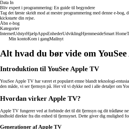
Data In
Bliv expert i programmering: En guide til begyndere
Tag det første skridt mod at mestre programmering med denne e-bog, der
kickstarte din rejse.
Åbn e-bog
Kategorier
Internet
Udstyr
Hjælp
Apps
Enheder
Udvikling
Hjemmeside
Smart Home
T
Min konto
Kom i gang
Mailnyt
Alt hvad du bør vide om YouSee
Introduktion til YouSee Apple TV
YouSee Apple TV har været et populært emne blandt teknologi-entusiast
den måde, vi ser fjernsyn på. Her vil vi dykke ned i alle detaljer om 
Hvordan virker Apple TV?
Apple TV fungerer ved at forbinde det til dit fjernsyn og dit trådløs
indhold direkte fra din enhed til fjernsynet. Dette giver dig mulighed for
Generationer af Apple TV