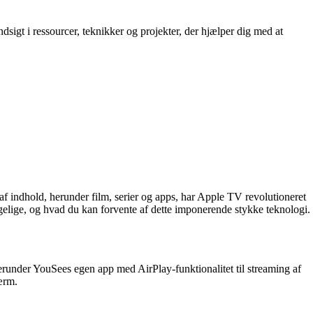
igt i ressourcer, teknikker og projekter, der hjælper dig med at
f indhold, herunder film, serier og apps, har Apple TV revolutioneret
ngelige, og hvad du kan forvente af dette imponerende stykke teknologi.
erunder YouSees egen app med AirPlay-funktionalitet til streaming af
kærm.