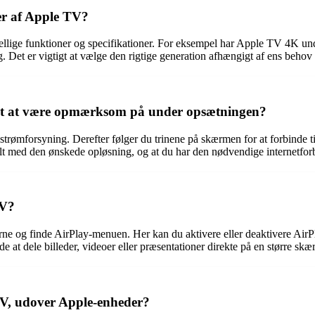
ner af Apple TV?
rskellige funktioner og specifikationer. For eksempel har Apple TV 4
 Det er vigtigt at vælge den rigtige generation afhængigt af ens behov og
igt at være opmærksom på under opsætningen?
 og strømforsyning. Derefter følger du trinene på skærmen for at forbind
atibelt med den ønskede opløsning, og at du har den nødvendige internetfo
TV?
ingerne og finde AirPlay-menuen. Her kan du aktivere eller deaktivere Air
e at dele billeder, videoer eller præsentationer direkte på en større skæ
TV, udover Apple-enheder?