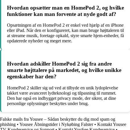
Hvordan opsætter man en HomePod 2, og hvilke
funktioner kan man forvente at nyde godt af?
Opsætningen af en HomePod 2 er enkel ved hjælp af en iPhone
eller iPad. Når den er konfigureret, kan man bruge højttaleren til
at streame musik, foretage opkald, styre smarte hjem-enheder, få
opdaterede nyheder og meget mere.
Hvordan adskiller HomePod 2 sig fra andre
smarte højttalere på markedet, og hvilke unikke
egenskaber har den?
HomePod 2 skiller sig ud ved at tilbyde en unik lydoplevelse
takket være avanceret lydteknologi og tilpasning til rummet.
Den har også en indbygget privacy mode, der sikrer, at dine
personlige oplysninger beskyttes under brug.
Falske mails fra Yousee – Sådan beskytter du dig mod spam og
phishing
•
Yousee Åbningstider i Nykøbing Falster
•
Kontakt Yousee
TV Kundeservice og Support
•
Kontakt YouSee Kundeservice
•