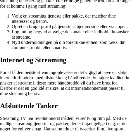
streaming tjenester og pakker. Her er nogle generelle trin, du kan følge
for at komme i gang med streaming:
Vælg en streaming tjeneste eller pakke, der matcher dine
interesser og behov.
Opret en brugerprofil på tjenestens hjemmeside eller via appen.
Log ind og begynd at vælge de kanaler eller indhold, du ønsker
at streame.
Nyd underholdningen på din foretrukne enhed, som f.eks. din
computer, mobil eller smart tv.
Internet og Streaming
For at få den bedste streamingoplevelse er det vigtigt at have en stabil
internetforbindelse med tilstrækkelig båndbredde. Jo højere kvalitet du
ønsker at streame i, desto mere båndbredde vil du have brug for.
Derfor er det en god idé at sikre, at dit internetabonnement passer til
dine streaming behov.
Afsluttende Tanker
Streaming TV har revolutioneret måden, vi ser tv og film på. Med de
utallige streaming tjenester og pakker, der er tilgængelige i dag, er der
noget for enhver smag. Uanset om du er til tv-serier, film, live sport