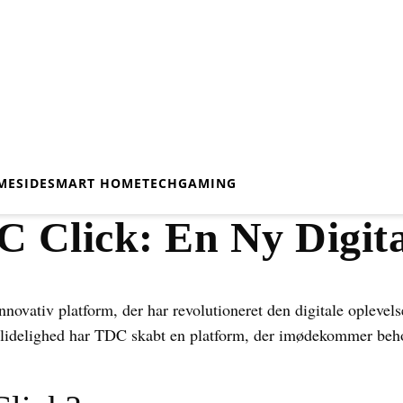
MESIDE
SMART HOME
TECH
GAMING
 Click: En Ny Digita
ovativ platform, der har revolutioneret den digitale oplevel
ålidelighed har TDC skabt en platform, der imødekommer beh