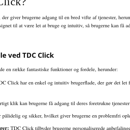
lick?
der giver brugerne adgang til en bred vifte af tjenester, herun
gnet til at være let at bruge og intuitiv, så brugerne kan få a
le ved TDC Click
 en række fantastiske funktioner og fordele, herunder:
C Click har en enkel og intuitiv brugerflade, der gør det let 
tigt klik kan brugerne få adgang til deres foretrukne tjenest
 pålidelig og sikker, hvilket giver brugerne en problemfri opl
ger:
TDC Click tilbyder brugerne personaliserede anbefalinge