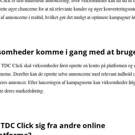
Click er den målrettede annoncering, hvor virksomheder kan nå ud til s
Dette øger chancerne for at nå relevante kunder og øger konverteringsr
 af annoncerne i realtid, hvilket gør det muligt at optimere kampagner lø
somheder komme i gang med at bruge
TDC Click skal virksomheder først oprette en konto på platformen og 
erne. Derefter kan de oprette selve annoncerne med relevant indhold og
deres annoncer. Efter lanceringen af kampagnerne kan virksomheder følg
ere deres markedsføring.
TDC Click sig fra andre online
atforme?