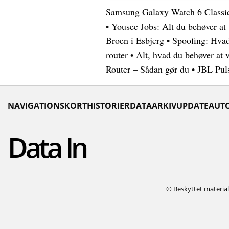
Samsung Galaxy Watch 6 Classi
•
Yousee Jobs: Alt du behøver a
Broen i Esbjerg
•
Spoofing: Hvad
router
•
Alt, hvad du behøver at 
Router – Sådan gør du
•
JBL Puls
NAVIGATIONSKORT
HISTORIER
DATAARKIV
UPDATE
AUT
Data In
© Beskyttet materiale