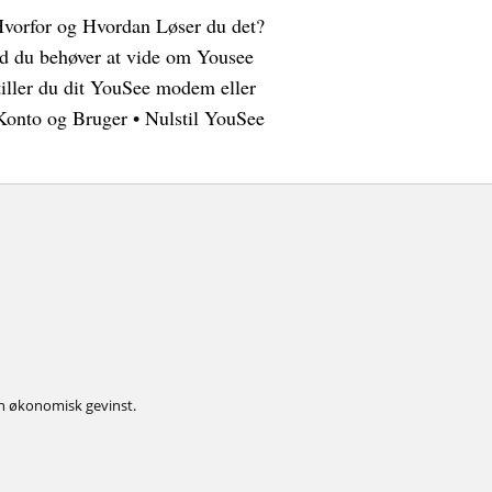
Hvorfor og Hvordan Løser du det?
ad du behøver at vide om Yousee
iller du dit YouSee modem eller
 Konto og Bruger
•
Nulstil YouSee
 en økonomisk gevinst.