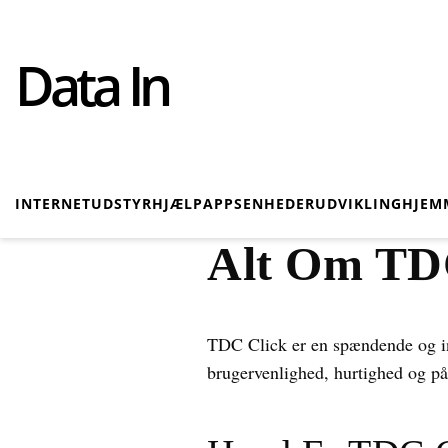
Data In
INTERNET
UDSTYR
HJÆLP
APPS
ENHEDER
UDVIKLING
HJEM
Alt Om TDC
TDC Click er en spændende og inn
brugervenlighed, hurtighed og p