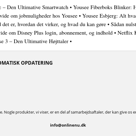
c – Den Ultimative Smartwatch
•
Yousee Fiberboks Blinker: 
t vide om jobmuligheder hos Yousee
•
Yousee Esbjerg: Alt hv
 det er, hvordan det virker, og hvad du kan gøre
•
Sådan nulst
vide om Disney Plus login, abonnement, og indhold
•
Netflix
e 3 – Den Ultimative Højttaler
•
OMATISK OPDATERING
. Nogle produkter, vi viser, er en del af samarbejdsaftaler, der kan give os
info@onlinenu.dk