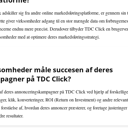
adskiller sig fra andre online markedsføringsplatforme, er gennem sin 
ette giver virksomheder adgang til en stor mængde data om forbrugernes
ncerne endnu mere præcist. Derudover tilbyder TDC Click en brugerven
ksomheder med at optimere deres markedsføringsstrategi.
somheder måle succesen af deres
agner på TDC Click?
f deres annonceringskampagner på TDC Click ved hjælp af forskellige 
inger, klik, konverteringer, ROI (Return on Investment) og andre relevan
forståelse af, hvordan deres annoncer præsterer, og foretage justeringer 
re resultater.