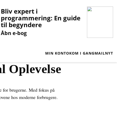
Bliv expert i
programmering: En guide
til begyndere
Åbn e-bog
MIN KONTO
KOM I GANG
MAILNYT
l Oplevelse
se for brugerne. Med fokus på
ovene hos moderne forbrugere.