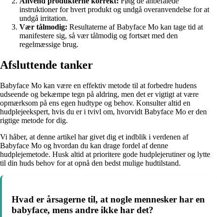
Anvend produkterne korrekt:
Følg de anbefalede
instruktioner for hvert produkt og undgå overanvendelse for at
undgå irritation.
Vær tålmodig:
Resultaterne af Babyface Mo kan tage tid at
manifestere sig, så vær tålmodig og fortsæt med den
regelmæssige brug.
Afsluttende tanker
Babyface Mo kan være en effektiv metode til at forbedre hudens
udseende og bekæmpe tegn på aldring, men det er vigtigt at være
opmærksom på ens egen hudtype og behov. Konsulter altid en
hudplejeekspert, hvis du er i tvivl om, hvorvidt Babyface Mo er den
rigtige metode for dig.
Vi håber, at denne artikel har givet dig et indblik i verdenen af
Babyface Mo og hvordan du kan drage fordel af denne
hudplejemetode. Husk altid at prioritere gode hudplejerutiner og lytte
til din huds behov for at opnå den bedst mulige hudtilstand.
Hvad er årsagerne til, at nogle mennesker har en
babyface, mens andre ikke har det?