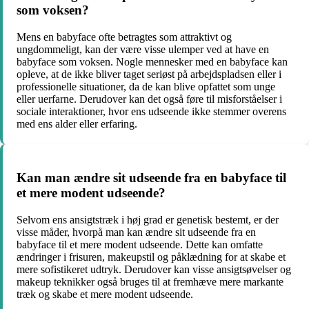
som voksen?
Mens en babyface ofte betragtes som attraktivt og
ungdommeligt, kan der være visse ulemper ved at have en
babyface som voksen. Nogle mennesker med en babyface kan
opleve, at de ikke bliver taget seriøst på arbejdspladsen eller i
professionelle situationer, da de kan blive opfattet som unge
eller uerfarne. Derudover kan det også føre til misforståelser i
sociale interaktioner, hvor ens udseende ikke stemmer overens
med ens alder eller erfaring.
Kan man ændre sit udseende fra en babyface til
et mere modent udseende?
Selvom ens ansigtstræk i høj grad er genetisk bestemt, er der
visse måder, hvorpå man kan ændre sit udseende fra en
babyface til et mere modent udseende. Dette kan omfatte
ændringer i frisuren, makeupstil og påklædning for at skabe et
mere sofistikeret udtryk. Derudover kan visse ansigtsøvelser og
makeup teknikker også bruges til at fremhæve mere markante
træk og skabe et mere modent udseende.