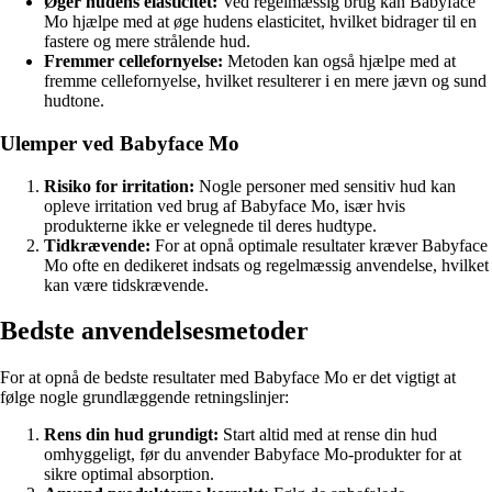
Øger hudens elasticitet:
Ved regelmæssig brug kan Babyface
Mo hjælpe med at øge hudens elasticitet, hvilket bidrager til en
fastere og mere strålende hud.
Fremmer cellefornyelse:
Metoden kan også hjælpe med at
fremme cellefornyelse, hvilket resulterer i en mere jævn og sund
hudtone.
Ulemper ved Babyface Mo
Risiko for irritation:
Nogle personer med sensitiv hud kan
opleve irritation ved brug af Babyface Mo, især hvis
produkterne ikke er velegnede til deres hudtype.
Tidkrævende:
For at opnå optimale resultater kræver Babyface
Mo ofte en dedikeret indsats og regelmæssig anvendelse, hvilket
kan være tidskrævende.
Bedste anvendelsesmetoder
For at opnå de bedste resultater med Babyface Mo er det vigtigt at
følge nogle grundlæggende retningslinjer:
Rens din hud grundigt:
Start altid med at rense din hud
omhyggeligt, før du anvender Babyface Mo-produkter for at
sikre optimal absorption.