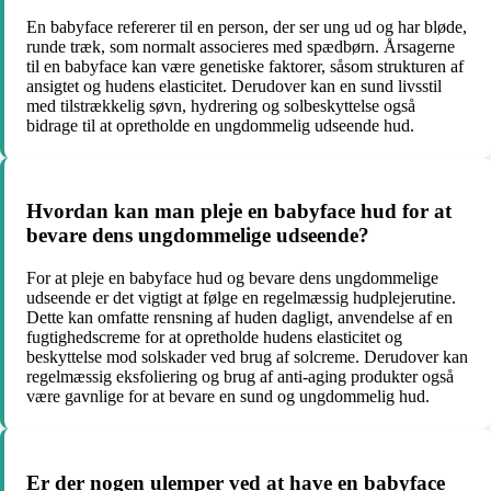
En babyface refererer til en person, der ser ung ud og har bløde,
runde træk, som normalt associeres med spædbørn. Årsagerne
til en babyface kan være genetiske faktorer, såsom strukturen af
ansigtet og hudens elasticitet. Derudover kan en sund livsstil
med tilstrækkelig søvn, hydrering og solbeskyttelse også
bidrage til at opretholde en ungdommelig udseende hud.
Hvordan kan man pleje en babyface hud for at
bevare dens ungdommelige udseende?
For at pleje en babyface hud og bevare dens ungdommelige
udseende er det vigtigt at følge en regelmæssig hudplejerutine.
Dette kan omfatte rensning af huden dagligt, anvendelse af en
fugtighedscreme for at opretholde hudens elasticitet og
beskyttelse mod solskader ved brug af solcreme. Derudover kan
regelmæssig eksfoliering og brug af anti-aging produkter også
være gavnlige for at bevare en sund og ungdommelig hud.
Er der nogen ulemper ved at have en babyface