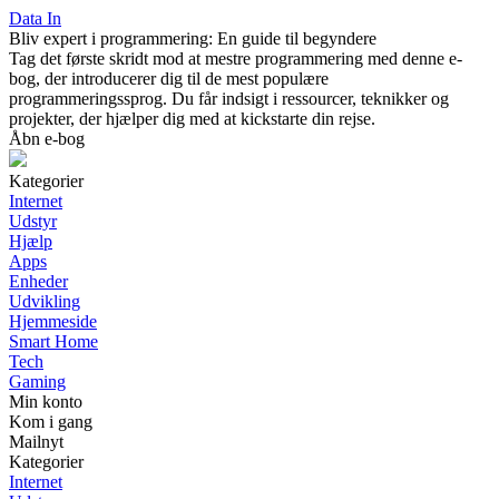
Data In
Bliv expert i programmering: En guide til begyndere
Tag det første skridt mod at mestre programmering med denne e-
bog, der introducerer dig til de mest populære
programmeringssprog. Du får indsigt i ressourcer, teknikker og
projekter, der hjælper dig med at kickstarte din rejse.
Åbn e-bog
Kategorier
Internet
Udstyr
Hjælp
Apps
Enheder
Udvikling
Hjemmeside
Smart Home
Tech
Gaming
Min konto
Kom i gang
Mailnyt
Kategorier
Internet