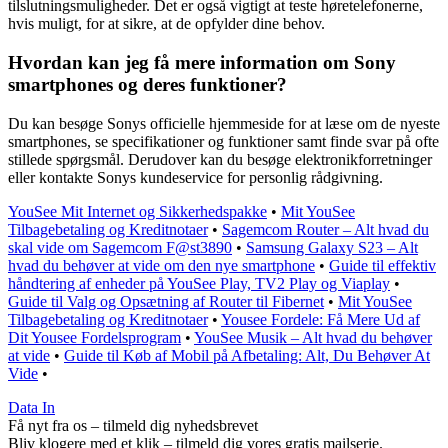
tilslutningsmuligheder. Det er også vigtigt at teste høretelefonerne,
hvis muligt, for at sikre, at de opfylder dine behov.
Hvordan kan jeg få mere information om Sony
smartphones og deres funktioner?
Du kan besøge Sonys officielle hjemmeside for at læse om de nyeste
smartphones, se specifikationer og funktioner samt finde svar på ofte
stillede spørgsmål. Derudover kan du besøge elektronikforretninger
eller kontakte Sonys kundeservice for personlig rådgivning.
YouSee Mit Internet og Sikkerhedspakke
•
Mit YouSee
Tilbagebetaling og Kreditnotaer
•
Sagemcom Router – Alt hvad du
skal vide om Sagemcom F@st3890
•
Samsung Galaxy S23 – Alt
hvad du behøver at vide om den nye smartphone
•
Guide til effektiv
håndtering af enheder på YouSee Play, TV2 Play og Viaplay
•
Guide til Valg og Opsætning af Router til Fibernet
•
Mit YouSee
Tilbagebetaling og Kreditnotaer
•
Yousee Fordele: Få Mere Ud af
Dit Yousee Fordelsprogram
•
YouSee Musik – Alt hvad du behøver
at vide
•
Guide til Køb af Mobil på Afbetaling: Alt, Du Behøver At
Vide
•
Data In
Få nyt fra os – tilmeld dig nyhedsbrevet
Bliv klogere med et klik – tilmeld dig vores gratis mailserie.