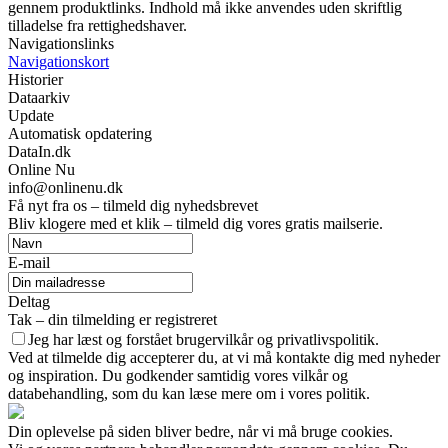
gennem produktlinks. Indhold må ikke anvendes uden skriftlig
tilladelse fra rettighedshaver.
Navigationslinks
Navigationskort
Historier
Dataarkiv
Update
Automatisk opdatering
DataIn.dk
Online Nu
info@onlinenu.dk
Få nyt fra os – tilmeld dig nyhedsbrevet
Bliv klogere med et klik – tilmeld dig vores gratis mailserie.
E-mail
Deltag
Tak – din tilmelding er registreret
Jeg har læst og forstået brugervilkår og privatlivspolitik.
Ved at tilmelde dig accepterer du, at vi må kontakte dig med nyheder
og inspiration. Du godkender samtidig vores vilkår og
databehandling, som du kan læse mere om i vores politik.
Din oplevelse på siden bliver bedre, når vi må bruge cookies.