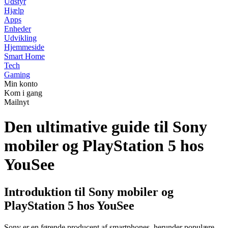
Udstyr
Hjælp
Apps
Enheder
Udvikling
Hjemmeside
Smart Home
Tech
Gaming
Min konto
Kom i gang
Mailnyt
Den ultimative guide til Sony
mobiler og PlayStation 5 hos
YouSee
Introduktion til Sony mobiler og
PlayStation 5 hos YouSee
Sony er en førende producent af smartphones, herunder populære