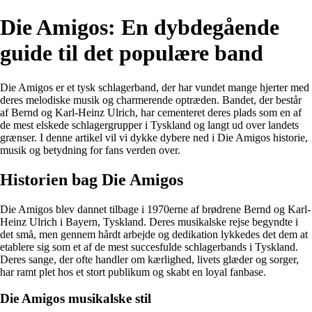
Die Amigos: En dybdegående
guide til det populære band
Die Amigos er et tysk schlagerband, der har vundet mange hjerter med
deres melodiske musik og charmerende optræden. Bandet, der består
af Bernd og Karl-Heinz Ulrich, har cementeret deres plads som en af
de mest elskede schlagergrupper i Tyskland og langt ud over landets
grænser. I denne artikel vil vi dykke dybere ned i Die Amigos historie,
musik og betydning for fans verden over.
Historien bag Die Amigos
Die Amigos blev dannet tilbage i 1970erne af brødrene Bernd og Karl-
Heinz Ulrich i Bayern, Tyskland. Deres musikalske rejse begyndte i
det små, men gennem hårdt arbejde og dedikation lykkedes det dem at
etablere sig som et af de mest succesfulde schlagerbands i Tyskland.
Deres sange, der ofte handler om kærlighed, livets glæder og sorger,
har ramt plet hos et stort publikum og skabt en loyal fanbase.
Die Amigos musikalske stil