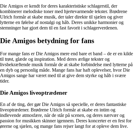
Die Amigos er kendt for deres karakteristiske schlagerstil, der
kombinerer melodiske toner med hjertevarmende tekster. Brødrene
Ulrich formår at skabe musik, der taler direkte til sjælen og giver
lytterne en følelse af nostalgi og håb. Deres unikke harmonier og
stemninger har gjort dem til en fast favorit i schlagerverdenen.
Die Amigos betydning for fans
For mange fans er Die Amigos mere end bare et band – de er en kilde
til trøst, glæde og inspiration. Med deres ærlige tekster og
livsbekræftende musik formår de at skabe forbindelse med lytterne på
en dyb og personlig måde. Mange fans har haft oplevelser, hvor Die
Amigos sange har været med til at give dem styrke og håb i svære
tider.
Die Amigos liveoptrædener
En af de ting, der gør Die Amigos så specielle, er deres fantastiske
liveoptrædener. Brødrene Ulrich formår at skabe en intim og
indlevende atmosfære, når de står på scenen, og deres nærvær og
passion for musikken skinner igennem. Deres koncerter er en fest for
ørerne og sjælen, og mange fans rejser langt for at opleve dem live.