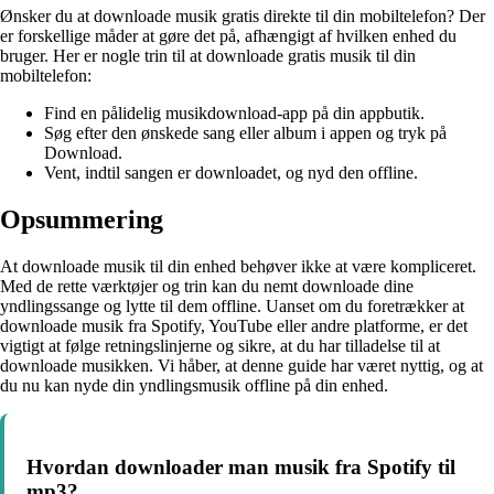
Ønsker du at downloade musik gratis direkte til din mobiltelefon? Der
er forskellige måder at gøre det på, afhængigt af hvilken enhed du
bruger. Her er nogle trin til at downloade gratis musik til din
mobiltelefon:
Find en pålidelig musikdownload-app på din appbutik.
Søg efter den ønskede sang eller album i appen og tryk på
Download.
Vent, indtil sangen er downloadet, og nyd den offline.
Opsummering
At downloade musik til din enhed behøver ikke at være kompliceret.
Med de rette værktøjer og trin kan du nemt downloade dine
yndlingssange og lytte til dem offline. Uanset om du foretrækker at
downloade musik fra Spotify, YouTube eller andre platforme, er det
vigtigt at følge retningslinjerne og sikre, at du har tilladelse til at
downloade musikken. Vi håber, at denne guide har været nyttig, og at
du nu kan nyde din yndlingsmusik offline på din enhed.
Hvordan downloader man musik fra Spotify til
mp3?