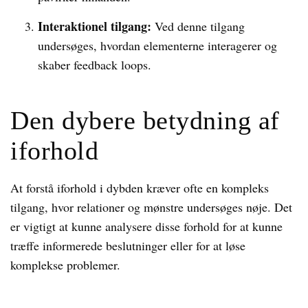
Interaktionel tilgang:
Ved denne tilgang
undersøges, hvordan elementerne interagerer og
skaber feedback loops.
Den dybere betydning af
iforhold
At forstå iforhold i dybden kræver ofte en kompleks
tilgang, hvor relationer og mønstre undersøges nøje. Det
er vigtigt at kunne analysere disse forhold for at kunne
træffe informerede beslutninger eller for at løse
komplekse problemer.