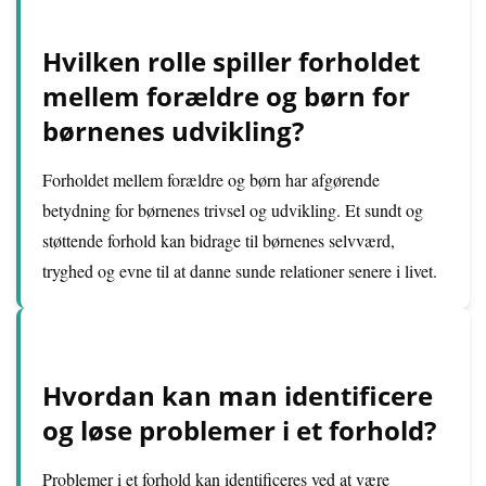
Hvilken rolle spiller forholdet
mellem forældre og børn for
børnenes udvikling?
Forholdet mellem forældre og børn har afgørende
betydning for børnenes trivsel og udvikling. Et sundt og
støttende forhold kan bidrage til børnenes selvværd,
tryghed og evne til at danne sunde relationer senere i livet.
Hvordan kan man identificere
og løse problemer i et forhold?
Problemer i et forhold kan identificeres ved at være