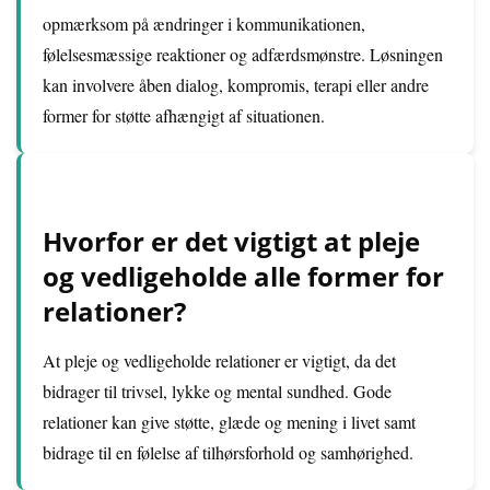
opmærksom på ændringer i kommunikationen,
følelsesmæssige reaktioner og adfærdsmønstre. Løsningen
kan involvere åben dialog, kompromis, terapi eller andre
former for støtte afhængigt af situationen.
Hvorfor er det vigtigt at pleje
og vedligeholde alle former for
relationer?
At pleje og vedligeholde relationer er vigtigt, da det
bidrager til trivsel, lykke og mental sundhed. Gode
relationer kan give støtte, glæde og mening i livet samt
bidrage til en følelse af tilhørsforhold og samhørighed.