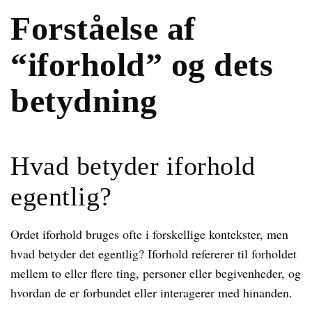
Forståelse af
“iforhold” og dets
betydning
Hvad betyder iforhold
egentlig?
Ordet iforhold bruges ofte i forskellige kontekster, men
hvad betyder det egentlig? Iforhold refererer til forholdet
mellem to eller flere ting, personer eller begivenheder, og
hvordan de er forbundet eller interagerer med hinanden.