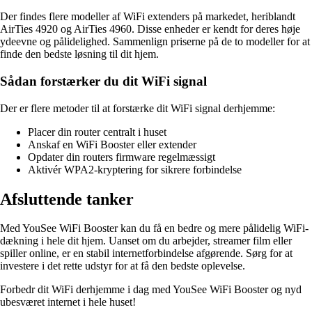
Der findes flere modeller af WiFi extenders på markedet, heriblandt
AirTies 4920 og AirTies 4960. Disse enheder er kendt for deres høje
ydeevne og pålidelighed. Sammenlign priserne på de to modeller for at
finde den bedste løsning til dit hjem.
Sådan forstærker du dit WiFi signal
Der er flere metoder til at forstærke dit WiFi signal derhjemme:
Placer din router centralt i huset
Anskaf en WiFi Booster eller extender
Opdater din routers firmware regelmæssigt
Aktivér WPA2-kryptering for sikrere forbindelse
Afsluttende tanker
Med YouSee WiFi Booster kan du få en bedre og mere pålidelig WiFi-
dækning i hele dit hjem. Uanset om du arbejder, streamer film eller
spiller online, er en stabil internetforbindelse afgørende. Sørg for at
investere i det rette udstyr for at få den bedste oplevelse.
Forbedr dit WiFi derhjemme i dag med YouSee WiFi Booster og nyd
ubesværet internet i hele huset!