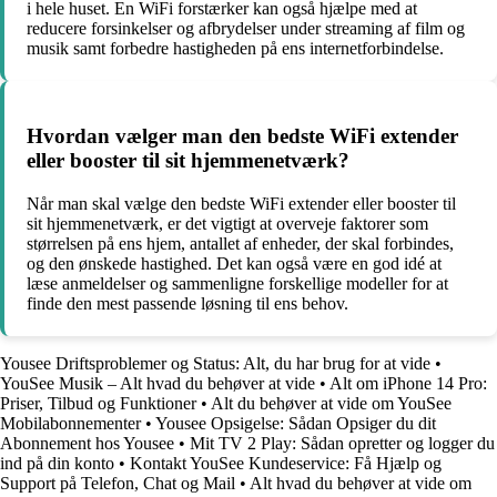
i hele huset. En WiFi forstærker kan også hjælpe med at
reducere forsinkelser og afbrydelser under streaming af film og
musik samt forbedre hastigheden på ens internetforbindelse.
Hvordan vælger man den bedste WiFi extender
eller booster til sit hjemmenetværk?
Når man skal vælge den bedste WiFi extender eller booster til
sit hjemmenetværk, er det vigtigt at overveje faktorer som
størrelsen på ens hjem, antallet af enheder, der skal forbindes,
og den ønskede hastighed. Det kan også være en god idé at
læse anmeldelser og sammenligne forskellige modeller for at
finde den mest passende løsning til ens behov.
Yousee Driftsproblemer og Status: Alt, du har brug for at vide
•
YouSee Musik – Alt hvad du behøver at vide
•
Alt om iPhone 14 Pro:
Priser, Tilbud og Funktioner
•
Alt du behøver at vide om YouSee
Mobilabonnementer
•
Yousee Opsigelse: Sådan Opsiger du dit
Abonnement hos Yousee
•
Mit TV 2 Play: Sådan opretter og logger du
ind på din konto
•
Kontakt YouSee Kundeservice: Få Hjælp og
Support på Telefon, Chat og Mail
•
Alt hvad du behøver at vide om