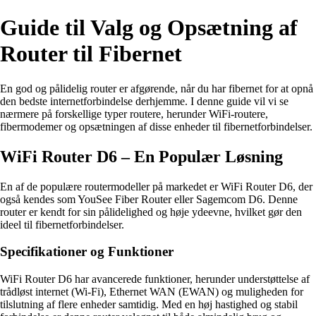
Guide til Valg og Opsætning af
Router til Fibernet
En god og pålidelig router er afgørende, når du har fibernet for at opnå
den bedste internetforbindelse derhjemme. I denne guide vil vi se
nærmere på forskellige typer routere, herunder WiFi-routere,
fibermodemer og opsætningen af disse enheder til fibernetforbindelser.
WiFi Router D6 – En Populær Løsning
En af de populære routermodeller på markedet er WiFi Router D6, der
også kendes som YouSee Fiber Router eller Sagemcom D6. Denne
router er kendt for sin pålidelighed og høje ydeevne, hvilket gør den
ideel til fibernetforbindelser.
Specifikationer og Funktioner
WiFi Router D6 har avancerede funktioner, herunder understøttelse af
trådløst internet (Wi-Fi), Ethernet WAN (EWAN) og muligheden for
tilslutning af flere enheder samtidig. Med en høj hastighed og stabil