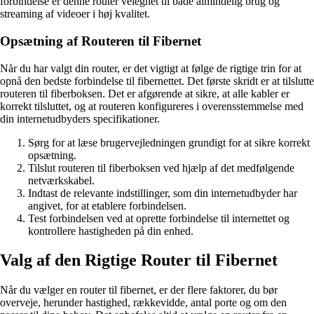
forbindelse er denne router velegnet til både almindelig brug og
streaming af videoer i høj kvalitet.
Opsætning af Routeren til Fibernet
Når du har valgt din router, er det vigtigt at følge de rigtige trin for at
opnå den bedste forbindelse til fibernettet. Det første skridt er at tilslutte
routeren til fiberboksen. Det er afgørende at sikre, at alle kabler er
korrekt tilsluttet, og at routeren konfigureres i overensstemmelse med
din internetudbyders specifikationer.
Sørg for at læse brugervejledningen grundigt for at sikre korrekt
opsætning.
Tilslut routeren til fiberboksen ved hjælp af det medfølgende
netværkskabel.
Indtast de relevante indstillinger, som din internetudbyder har
angivet, for at etablere forbindelsen.
Test forbindelsen ved at oprette forbindelse til internettet og
kontrollere hastigheden på din enhed.
Valg af den Rigtige Router til Fibernet
Når du vælger en router til fibernet, er der flere faktorer, du bør
overveje, herunder hastighed, rækkevidde, antal porte og om den