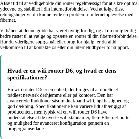
Afsæt tid til at vedligeholde din router regelmæssigt for at sikre optimal
ydeevne og stabilitet i din internetforbindelse. Ved at følge disse
retningslinjer vil du kunne nyde en problemfri internetoplevelse med
fibernet.
Vi håber, at denne guide har været nyttig for dig, og at du nu føler dig
bedre rustet til at vælge og opsætte en router til din fibernetforbindelse.
Har du yderligere spørgsmål eller brug for hjælp, er du altid
velkommen til at kontakte os eller din internetudbyder for support.
Hvad er en wifi router D6, og hvad er dens
specifikationer?
En wifi router D6 er en enhed, der bruges til at oprette et
trådløst netværk derhjemme eller på kontoret. Den har
avancerede funktioner såsom dual-band wifi, høj hastighed og
god dækning. Specifikationerne kan variere lidt afhængigt af
producenten, men typisk vil en wifi router D6 have
understøttelse af de nyeste wifi-standarder, flere Ethernet-porte
og mulighed for avanceret konfiguration gennem en
brugergrænseflade.