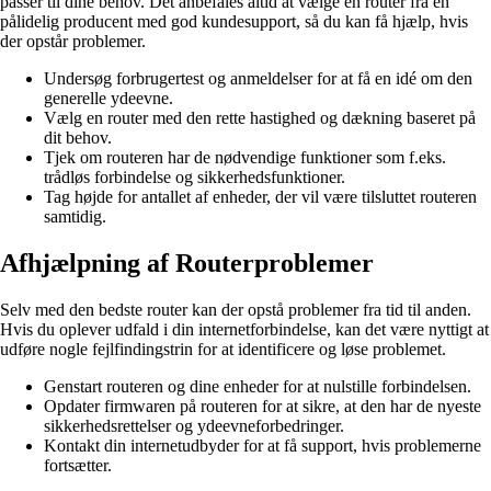
passer til dine behov. Det anbefales altid at vælge en router fra en
pålidelig producent med god kundesupport, så du kan få hjælp, hvis
der opstår problemer.
Undersøg forbrugertest og anmeldelser for at få en idé om den
generelle ydeevne.
Vælg en router med den rette hastighed og dækning baseret på
dit behov.
Tjek om routeren har de nødvendige funktioner som f.eks.
trådløs forbindelse og sikkerhedsfunktioner.
Tag højde for antallet af enheder, der vil være tilsluttet routeren
samtidig.
Afhjælpning af Routerproblemer
Selv med den bedste router kan der opstå problemer fra tid til anden.
Hvis du oplever udfald i din internetforbindelse, kan det være nyttigt at
udføre nogle fejlfindingstrin for at identificere og løse problemet.
Genstart routeren og dine enheder for at nulstille forbindelsen.
Opdater firmwaren på routeren for at sikre, at den har de nyeste
sikkerhedsrettelser og ydeevneforbedringer.
Kontakt din internetudbyder for at få support, hvis problemerne
fortsætter.