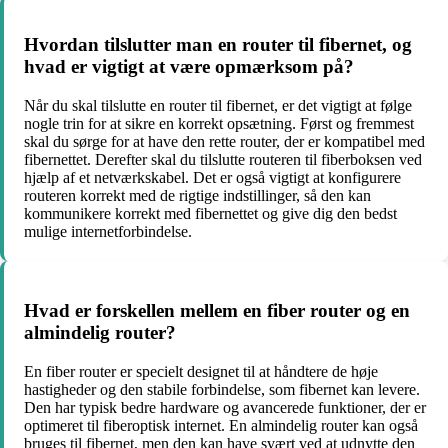
Hvordan tilslutter man en router til fibernet, og
hvad er vigtigt at være opmærksom på?
Når du skal tilslutte en router til fibernet, er det vigtigt at følge
nogle trin for at sikre en korrekt opsætning. Først og fremmest
skal du sørge for at have den rette router, der er kompatibel med
fibernettet. Derefter skal du tilslutte routeren til fiberboksen ved
hjælp af et netværkskabel. Det er også vigtigt at konfigurere
routeren korrekt med de rigtige indstillinger, så den kan
kommunikere korrekt med fibernettet og give dig den bedst
mulige internetforbindelse.
Hvad er forskellen mellem en fiber router og en
almindelig router?
En fiber router er specielt designet til at håndtere de høje
hastigheder og den stabile forbindelse, som fibernet kan levere.
Den har typisk bedre hardware og avancerede funktioner, der er
optimeret til fiberoptisk internet. En almindelig router kan også
bruges til fibernet, men den kan have svært ved at udnytte den