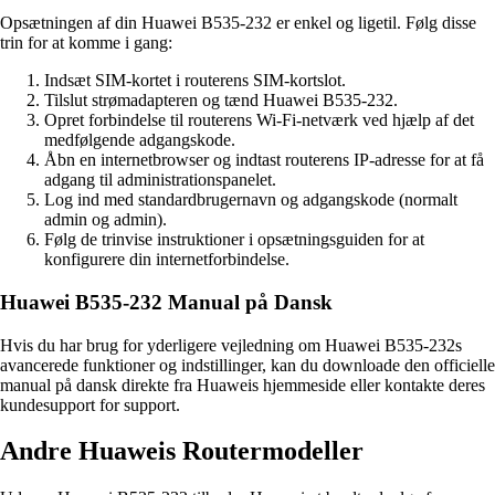
Opsætningen af din Huawei B535-232 er enkel og ligetil. Følg disse
trin for at komme i gang:
Indsæt SIM-kortet i routerens SIM-kortslot.
Tilslut strømadapteren og tænd Huawei B535-232.
Opret forbindelse til routerens Wi-Fi-netværk ved hjælp af det
medfølgende adgangskode.
Åbn en internetbrowser og indtast routerens IP-adresse for at få
adgang til administrationspanelet.
Log ind med standardbrugernavn og adgangskode (normalt
admin og admin).
Følg de trinvise instruktioner i opsætningsguiden for at
konfigurere din internetforbindelse.
Huawei B535-232 Manual på Dansk
Hvis du har brug for yderligere vejledning om Huawei B535-232s
avancerede funktioner og indstillinger, kan du downloade den officielle
manual på dansk direkte fra Huaweis hjemmeside eller kontakte deres
kundesupport for support.
Andre Huaweis Routermodeller