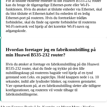
For at tilslutte eksterne enheder til din Huawei B535-232 router
kan du bruge de tilgængelige Ethernet-porte eller Wi-Fi-
funktionen. Hvis du ønsker at tilslutte enheder via Ethernet, skal
du blot tilslutte et Ethernet-kabel fra enheden til en ledig
Ethernet-port på routeren. Hvis du foretrækker trådløs
forbindelse, skal du finde og oprette forbindelse til routerens
Wi-Fi-netværk ved hjælp af det korrekte Wi-Fi-navn og
adgangskode.
Hvordan foretager jeg en fabriksnulstilling på
min Huawei B535-232 router?
Hvis du ønsker at foretage en fabriksnulstilling på din Huawei
B535-232 router, skal du finde og trykke på den lille
nulstillingsknap på routerens bagside ved hjælp af en tynd
genstand som f.eks. en papirclips. Hold knappen nede i ca. 10
sekunder, indtil alle lysdioder blinker, og routeren genstarter.
Vær opmærksom på, at en fabriksnulstilling sletter alle tidligere
konfigurationer, og routeren vil vende tilbage til
fabriksindstillingerne.