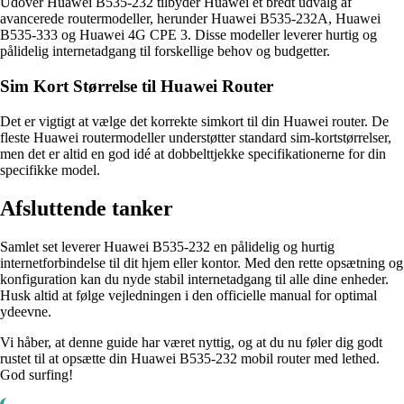
Udover Huawei B535-232 tilbyder Huawei et bredt udvalg af
avancerede routermodeller, herunder Huawei B535-232A, Huawei
B535-333 og Huawei 4G CPE 3. Disse modeller leverer hurtig og
pålidelig internetadgang til forskellige behov og budgetter.
Sim Kort Størrelse til Huawei Router
Det er vigtigt at vælge det korrekte simkort til din Huawei router. De
fleste Huawei routermodeller understøtter standard sim-kortstørrelser,
men det er altid en god idé at dobbelttjekke specifikationerne for din
specifikke model.
Afsluttende tanker
Samlet set leverer Huawei B535-232 en pålidelig og hurtig
internetforbindelse til dit hjem eller kontor. Med den rette opsætning og
konfiguration kan du nyde stabil internetadgang til alle dine enheder.
Husk altid at følge vejledningen i den officielle manual for optimal
ydeevne.
Vi håber, at denne guide har været nyttig, og at du nu føler dig godt
rustet til at opsætte din Huawei B535-232 mobil router med lethed.
God surfing!