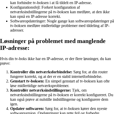
kan forhindre tv-boksen i at få tildelt en IP-adresse.
Konfigurationsfejl: Forkert konfiguration af
netværksindstillingerne på tv-boksen kan medføre, at den ikke
kan opnå en IP-adresse korrekt.
Softwareopdateringer: Nogle gange kan softwareopdateringer på
tv-boksen medføre midlertidige problemer med tildeling af IP-
adresser.
Løsninger på problemet med manglende
IP-adresse:
Hvis din tv-boks ikke har en IP-adresse, er der flere løsninger, du kan
prøve:
Kontroller din netværksforbindelse:
Sørg for, at din router
fungerer korrekt, og at der er en stabil internetforbindelse.
Genstart tv-boksen:
En simpel genstart af tv-boksen kan ofte
løse midlertidige netværksproblemer.
Kontrollér netværksindstillingerne:
Tjek, om
netværksindstillingerne på tv-boksen er korrekt konfigureret. Du
kan også prøve at nulstille indstillingerne og konfigurere dem
igen.
Opdater softwaren:
Sørg for, at tv-boksen kører den nyeste
softwareversion. Opdateringer kan rette fejl og forbedre