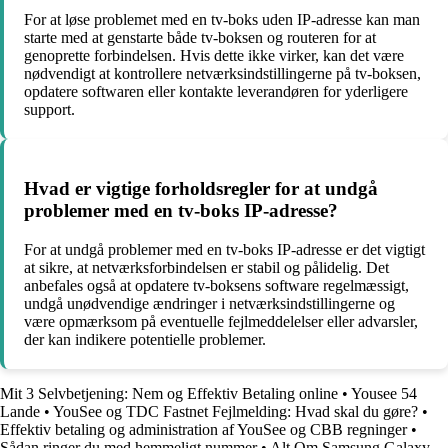
For at løse problemet med en tv-boks uden IP-adresse kan man
starte med at genstarte både tv-boksen og routeren for at
genoprette forbindelsen. Hvis dette ikke virker, kan det være
nødvendigt at kontrollere netværksindstillingerne på tv-boksen,
opdatere softwaren eller kontakte leverandøren for yderligere
support.
Hvad er vigtige forholdsregler for at undgå
problemer med en tv-boks IP-adresse?
For at undgå problemer med en tv-boks IP-adresse er det vigtigt
at sikre, at netværksforbindelsen er stabil og pålidelig. Det
anbefales også at opdatere tv-boksens software regelmæssigt,
undgå unødvendige ændringer i netværksindstillingerne og
være opmærksom på eventuelle fejlmeddelelser eller advarsler,
der kan indikere potentielle problemer.
Mit 3 Selvbetjening: Nem og Effektiv Betaling online
•
Yousee 54
Lande
•
YouSee og TDC Fastnet Fejlmelding: Hvad skal du gøre?
•
Effektiv betaling og administration af YouSee og CBB regninger
•
Sådan ringer du med hemmeligt nummer
•
Alt Om Samsung Galaxy