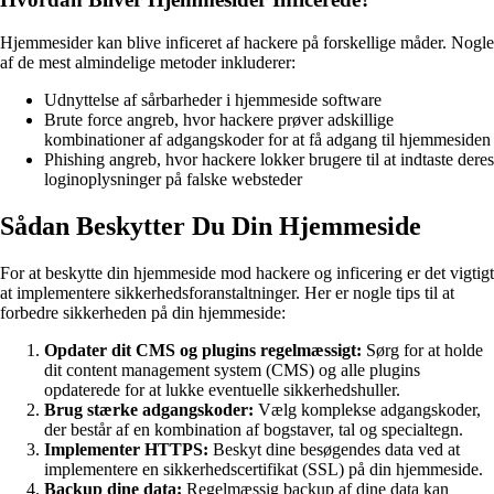
Hjemmesider kan blive inficeret af hackere på forskellige måder. Nogle
af de mest almindelige metoder inkluderer:
Udnyttelse af sårbarheder i hjemmeside software
Brute force angreb, hvor hackere prøver adskillige
kombinationer af adgangskoder for at få adgang til hjemmesiden
Phishing angreb, hvor hackere lokker brugere til at indtaste deres
loginoplysninger på falske websteder
Sådan Beskytter Du Din Hjemmeside
For at beskytte din hjemmeside mod hackere og inficering er det vigtigt
at implementere sikkerhedsforanstaltninger. Her er nogle tips til at
forbedre sikkerheden på din hjemmeside:
Opdater dit CMS og plugins regelmæssigt:
Sørg for at holde
dit content management system (CMS) og alle plugins
opdaterede for at lukke eventuelle sikkerhedshuller.
Brug stærke adgangskoder:
Vælg komplekse adgangskoder,
der består af en kombination af bogstaver, tal og specialtegn.
Implementer HTTPS:
Beskyt dine besøgendes data ved at
implementere en sikkerhedscertifikat (SSL) på din hjemmeside.
Backup dine data:
Regelmæssig backup af dine data kan