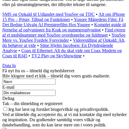
eller på streamingtjenester, der tilbyder tekster til sangene.
SMS og Opkald til Udlandet med YouSee og TDC
•
Alt om iPhone
15 Pro – Priser, Tilbud og Funktioner
•
Yousee Månedens Film: Få
Det Bedste Udvalg Af Premierefilm Hos Yousee
•
Komplet guide til
fjernelse af oplysninger fra Krak og nummeroplysning
•
Find ejeren
af et mobilnummer med YouSee overdragelse og fuldmagt
•
YouSee
Mere vs. YouSee Fordele Forsvinder
•
Viderestilling af Opkald: Alt,
du behøver at vide
•
Stine Hjelm Jacobsen: En Dybdegående
Analyse
•
Coax til Ethernet: Alt du skal vide om Coax Modem og
Coax til RJ45
•
TV2 Play og SkyShowtime
•
Data In
Få nyt fra os – tilmeld dig nyhedsbrevet
Bliv klogere med et klik – tilmeld dig vores gratis mailserie.
E-mail
Deltag
Tak – din tilmelding er registreret
Jeg har læst og forstået brugervilkår og privatlivspolitik.
Ved at tilmelde dig accepterer du, at vi må kontakte dig med nyheder
og inspiration. Du godkender samtidig vores vilkår og
databehandling, som du kan læse mere om i vores politik.