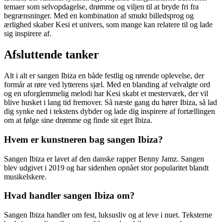
temaer som selvopdagelse, drømme og viljen til at bryde fri fra
begrænsninger. Med en kombination af smukt billedsprog og
ærlighed skaber Kesi et univers, som mange kan relatere til og lade
sig inspirere af.
Afsluttende tanker
Alt i alt er sangen Ibiza en både festlig og rørende oplevelse, der
formår at røre ved lytterens sjæl. Med en blanding af velvalgte ord
og en uforglemmelig melodi har Kesi skabt et mesterværk, der vil
blive husket i lang tid fremover. Så næste gang du hører Ibiza, så lad
dig synke ned i tekstens dybder og lade dig inspirere af fortællingen
om at følge sine drømme og finde sit eget Ibiza.
Hvem er kunstneren bag sangen Ibiza?
Sangen Ibiza er lavet af den danske rapper Benny Jamz. Sangen
blev udgivet i 2019 og har sidenhen opnået stor popularitet blandt
musikelskere.
Hvad handler sangen Ibiza om?
Sangen Ibiza handler om fest, luksusliv og at leve i nuet. Teksterne