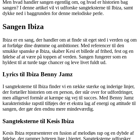
Men hvad handler sangen egentlig om, og hvad er historien bag
sangen? I denne artikel vil vi udforske sangteksterne til Ibiza, samt
dykke ned i baggrunden for denne melodiske perle.
Sangen Ibiza
Ibiza er en sang, der handler om at finde sit eget sted i verden og om
at forfølge dine drømme og ambitioner. Med referencer til den
smukke spanske ø Ibiza, skaber Kesi et billede af frihed, fest og en
følelse af at være på toppen af verden. Sangen fungerer som en
hyldest til at turde tage chancer og leve livet fuldt ud.
Lyrics til Ibiza Benny Jamz
I sangteksterne til Ibiza finder vi en række stærke og inderige linjer,
der fortæller historien om en person, der står over for udfordringer,
men alligevel formår at kæmpe sig vej til succes. Med Benny Jamz
karakteristiske rapstil tilføjes der et ekstra lag af energi og attitude til
sangen, der gør den endnu mere mindeværdig.
Sangteksterne til Kesis Ibiza
Kesis Ibiza repræsenterer en fusion af melodiøs rap og en dybde af
følelse, der rammer lytteren lige i hjertet. Sangteksterne udforsker