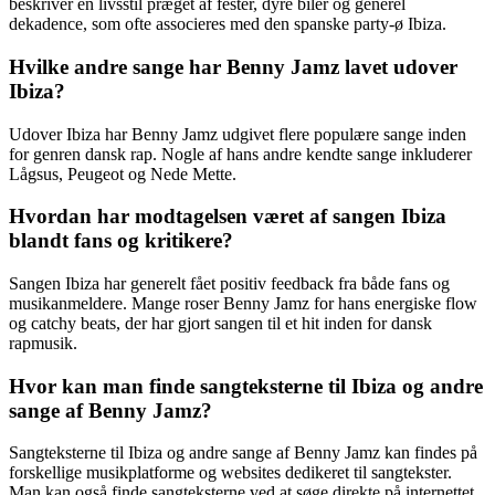
beskriver en livsstil præget af fester, dyre biler og generel
dekadence, som ofte associeres med den spanske party-ø Ibiza.
Hvilke andre sange har Benny Jamz lavet udover
Ibiza?
Udover Ibiza har Benny Jamz udgivet flere populære sange inden
for genren dansk rap. Nogle af hans andre kendte sange inkluderer
Lågsus, Peugeot og Nede Mette.
Hvordan har modtagelsen været af sangen Ibiza
blandt fans og kritikere?
Sangen Ibiza har generelt fået positiv feedback fra både fans og
musikanmeldere. Mange roser Benny Jamz for hans energiske flow
og catchy beats, der har gjort sangen til et hit inden for dansk
rapmusik.
Hvor kan man finde sangteksterne til Ibiza og andre
sange af Benny Jamz?
Sangteksterne til Ibiza og andre sange af Benny Jamz kan findes på
forskellige musikplatforme og websites dedikeret til sangtekster.
Man kan også finde sangteksterne ved at søge direkte på internettet