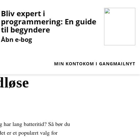
Bliv expert i
programmering: En guide
til begyndere
Åbn e-bog
MIN KONTO
KOM I GANG
MAILNYT
dløse
g har lang batteritid? Så bør du
et er et populært valg for