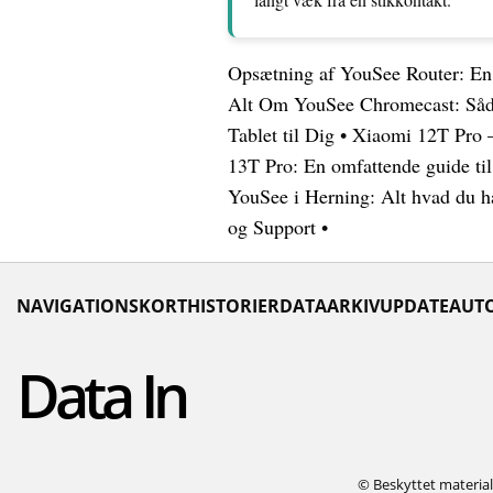
Opsætning af YouSee Router: E
Alt Om YouSee Chromecast: Såda
Tablet til Dig
•
Xiaomi 12T Pro 
13T Pro: En omfattende guide til
YouSee i Herning: Alt hvad du h
og Support
•
NAVIGATIONSKORT
HISTORIER
DATAARKIV
UPDATE
AUT
Data In
© Beskyttet materiale