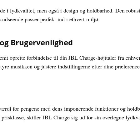
e i lydkvalitet, men også i design og holdbarhed. Den robuste
 udseende passer perfekt ind i ethvert miljø.
 og Brugervenlighed
emt oprette forbindelse til din JBL Charge-højttaler fra enhv
styre musikken og justere indstillingerne efter dine præference
 værdi for pengene med dens imponerende funktioner og hold
 prisklasse, skiller JBL Charge sig ud for sin overlegne lydkva