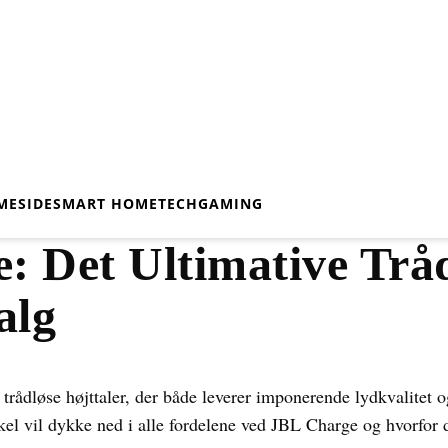
MESIDE
SMART HOME
TECH
GAMING
: Det Ultimative Trå
alg
 trådløse højttaler, der både leverer imponerende lydkvalitet o
el vil dykke ned i alle fordelene ved JBL Charge og hvorfor d