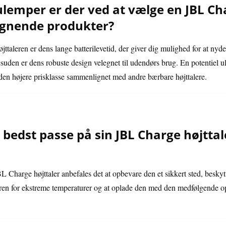
ulemper er der ved at vælge en JBL Cha
lignende produkter?
taleren er dens lange batterilevetid, der giver dig mulighed for at nyde
uden er dens robuste design velegnet til udendørs brug. En potentiel 
i den højere prisklasse sammenlignet med andre bærbare højttalere.
edst passe på sin JBL Charge højttale
BL Charge højttaler anbefales det at opbevare den et sikkert sted, beskyt
leren for ekstreme temperaturer og at oplade den med den medfølgende o