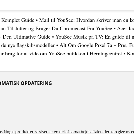
n Komplet Guide
•
Mail til YouSee: Hvordan skriver man en ko
n Tilslutter og Bruger Du Chromecast Fra YouSee
•
Acer Ic
– Den Ultimative Guide
•
YouSee Musik på TV: En guide til 
 de nye flagskibsmodeller
•
Alt Om Google Pixel 7a – Pris, F
ar brug for at vide om YouSee butikken i Herningcentret
•
Ko
OMATISK OPDATERING
. Nogle produkter, vi viser, er en del af samarbejdsaftaler, der kan give os