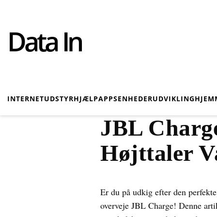
Data In
INTERNET
UDSTYR
HJÆLP
APPS
ENHEDER
UDVIKLING
HJEM
JBL Charge
Højttaler V
Er du på udkig efter den perfekte
overveje JBL Charge! Denne artik