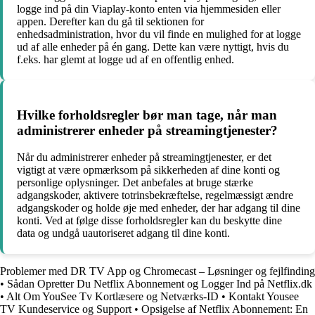
logge ind på din Viaplay-konto enten via hjemmesiden eller
appen. Derefter kan du gå til sektionen for
enhedsadministration, hvor du vil finde en mulighed for at logge
ud af alle enheder på én gang. Dette kan være nyttigt, hvis du
f.eks. har glemt at logge ud af en offentlig enhed.
Hvilke forholdsregler bør man tage, når man
administrerer enheder på streamingtjenester?
Når du administrerer enheder på streamingtjenester, er det
vigtigt at være opmærksom på sikkerheden af dine konti og
personlige oplysninger. Det anbefales at bruge stærke
adgangskoder, aktivere totrinsbekræftelse, regelmæssigt ændre
adgangskoder og holde øje med enheder, der har adgang til dine
konti. Ved at følge disse forholdsregler kan du beskytte dine
data og undgå uautoriseret adgang til dine konti.
Problemer med DR TV App og Chromecast – Løsninger og fejlfinding
•
Sådan Opretter Du Netflix Abonnement og Logger Ind på Netflix.dk
•
Alt Om YouSee Tv Kortlæsere og Netværks-ID
•
Kontakt Yousee
TV Kundeservice og Support
•
Opsigelse af Netflix Abonnement: En