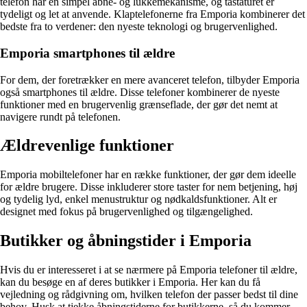
telefon har en simpel åbne- og lukkemekanisme, og tastaturet er
tydeligt og let at anvende. Klaptelefonerne fra Emporia kombinerer det
bedste fra to verdener: den nyeste teknologi og brugervenlighed.
Emporia smartphones til ældre
For dem, der foretrækker en mere avanceret telefon, tilbyder Emporia
også smartphones til ældre. Disse telefoner kombinerer de nyeste
funktioner med en brugervenlig grænseflade, der gør det nemt at
navigere rundt på telefonen.
Ældrevenlige funktioner
Emporia mobiltelefoner har en række funktioner, der gør dem ideelle
for ældre brugere. Disse inkluderer store taster for nem betjening, høj
og tydelig lyd, enkel menustruktur og nødkaldsfunktioner. Alt er
designet med fokus på brugervenlighed og tilgængelighed.
Butikker og åbningstider i Emporia
Hvis du er interesseret i at se nærmere på Emporia telefoner til ældre,
kan du besøge en af deres butikker i Emporia. Her kan du få
vejledning og rådgivning om, hvilken telefon der passer bedst til dine
behov. Husk at tjekke åbningstiderne for butikkerne, så du kommer