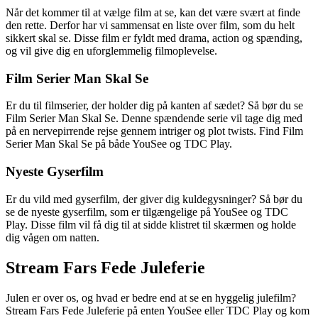
Når det kommer til at vælge film at se, kan det være svært at finde
den rette. Derfor har vi sammensat en liste over film, som du helt
sikkert skal se. Disse film er fyldt med drama, action og spænding,
og vil give dig en uforglemmelig filmoplevelse.
Film Serier Man Skal Se
Er du til filmserier, der holder dig på kanten af sædet? Så bør du se
Film Serier Man Skal Se. Denne spændende serie vil tage dig med
på en nervepirrende rejse gennem intriger og plot twists. Find Film
Serier Man Skal Se på både YouSee og TDC Play.
Nyeste Gyserfilm
Er du vild med gyserfilm, der giver dig kuldegysninger? Så bør du
se de nyeste gyserfilm, som er tilgængelige på YouSee og TDC
Play. Disse film vil få dig til at sidde klistret til skærmen og holde
dig vågen om natten.
Stream Fars Fede Juleferie
Julen er over os, og hvad er bedre end at se en hyggelig julefilm?
Stream Fars Fede Juleferie på enten YouSee eller TDC Play og kom