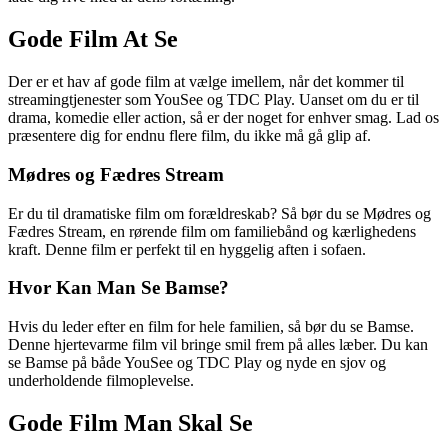
Gode Film At Se
Der er et hav af gode film at vælge imellem, når det kommer til
streamingtjenester som YouSee og TDC Play. Uanset om du er til
drama, komedie eller action, så er der noget for enhver smag. Lad os
præsentere dig for endnu flere film, du ikke må gå glip af.
Mødres og Fædres Stream
Er du til dramatiske film om forældreskab? Så bør du se Mødres og
Fædres Stream, en rørende film om familiebånd og kærlighedens
kraft. Denne film er perfekt til en hyggelig aften i sofaen.
Hvor Kan Man Se Bamse?
Hvis du leder efter en film for hele familien, så bør du se Bamse.
Denne hjertevarme film vil bringe smil frem på alles læber. Du kan
se Bamse på både YouSee og TDC Play og nyde en sjov og
underholdende filmoplevelse.
Gode Film Man Skal Se