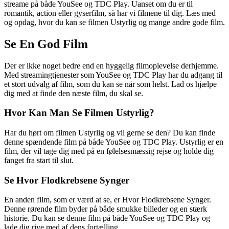
streame på både YouSee og TDC Play. Uanset om du er til
romantik, action eller gyserfilm, så har vi filmene til dig. Læs med
og opdag, hvor du kan se filmen Ustyrlig og mange andre gode film.
Se En God Film
Der er ikke noget bedre end en hyggelig filmoplevelse derhjemme.
Med streamingtjenester som YouSee og TDC Play har du adgang til
et stort udvalg af film, som du kan se når som helst. Lad os hjælpe
dig med at finde den næste film, du skal se.
Hvor Kan Man Se Filmen Ustyrlig?
Har du hørt om filmen Ustyrlig og vil gerne se den? Du kan finde
denne spændende film på både YouSee og TDC Play. Ustyrlig er en
film, der vil tage dig med på en følelsesmæssig rejse og holde dig
fanget fra start til slut.
Se Hvor Flodkrebsene Synger
En anden film, som er værd at se, er Hvor Flodkrebsene Synger.
Denne rørende film byder på både smukke billeder og en stærk
historie. Du kan se denne film på både YouSee og TDC Play og
lade dig rive med af dens fortælling.