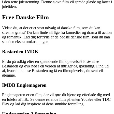
i den rette julestemning. Denne sjove film vil sprede glæde og latter i
juletiden.
Free Danske Film
Vidste du, at der er et stort udvalg af danske film, som du kan
streame gratis? Du kan finde alt lige fra komedier og drama til action
og romantik. Lad dig fortrylle af de bedste danske film, som du kan
se uden ekstra omkostninger.
Bastarden IMDB
Er du på udkig efter en spændende filmoplevelse? Prøv at se
Bastarden og dyk ned i en verden af intriger og spænding. Find ud
af, hvor du kan se Bastarden og få en filmoplevelse, du sent vil
glemme.
IMDB Englemageren
Englemageren er en film, der vil røre dit hjerte og efterlade dig med
en følelse af håb. Se denne rørende film på enten YouSee eller TDC
Play og lad dig inspirere af dens smukke fortælling.
Underverden 2 Streaming