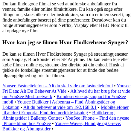
Du kan finde gode film at se ved at udforske anbefalinger fra
venner, familie eller online filmkritikere. Du kan også søge efter
filmgenrer, skuespillere eller instruktører, som du er interesseret i, og
finde anbefalinger baseret på dine præferencer. Derudover kan du
bruge streamingtjenester som Netflix, Viaplay eller HBO Nordic til
at opdage nye film.
Hvor kan jeg se filmen Hvor Flodkrebsene Synger?
Du kan se filmen Hvor Flodkrebsene Synger på streamingtjenester
som Viaplay, Blockbuster eller SF Anytime. Du kan enten leje eller
købe filmen online og streame den direkte på din enhed. Husk at
tjekke de forskellige streamingtjenester for at finde den bedste
tilgængelighed og pris for filmen.
Yousee Fastnettelefon – Alt du skal vide om fastnettelefoni
•
Yousee
Fri Data: Alt Du Behøver At Vide
•
Alt hvad du har brug for at vide
om YouSee Mesh-netværk
•
Kundeservice og support for YouSee
mobil
•
Yousee Butikker i Aabenraa – Find Åbningstider og
Lokation
•
Alt du behøver at vide om 192.168.0.1
•
Mobiltelefoner
til ældre i Emporia: Find den perfekte løsning
•
Butikker og
Åbningstider i Ballerup Centret
•
YouSee iPhone – Find den nyeste
iPhone tilbud hos YouSee
•
Yousee Waves, Hundige og Greve:
Butikker og Åbningstider
•