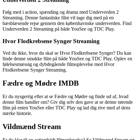
Følg med i action, spænding og drama med Underverden 2
Streaming. Denne fantastiske film vil tage dig med på en
hæsblæsende rejse gennem den københavnske underverden. Find
Underverden 2 Streaming på både YouSee og TDC Play.
Hvor Flodkrebsene Synger Streaming
Ved du ikke, hvor du skal se Hvor Flodkrebsene Synger? Du kan
finde denne smukke film på både YouSee og TDC Play. Oplev en
følelsesmæssig og dybdegående filmoplevelse med Hvor
Flodkrebsene Synger Streaming.
Fædre og Mødre IMDB
Er du nysgerrig efter at se Fædre og Mødre og finde ud af, hvad
denne film handler om? Giv dig selv den gave at se denne rørende
film på enten YouSee eller TDC Play og lad dig rive med af dens
stærke historie.
Vildmænd Stream
Er du klar til en actionfyldt filmoplevelse? Se Vildmænd Stream og