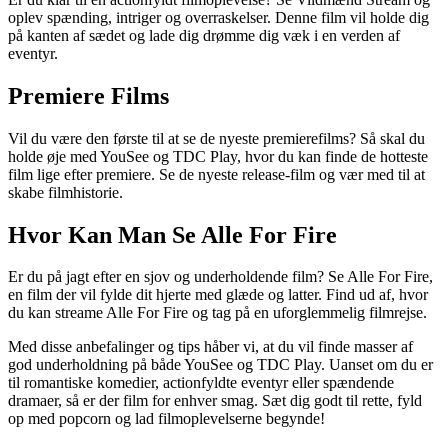
oplev spænding, intriger og overraskelser. Denne film vil holde dig
på kanten af sædet og lade dig drømme dig væk i en verden af
eventyr.
Premiere Films
Vil du være den første til at se de nyeste premierefilms? Så skal du
holde øje med YouSee og TDC Play, hvor du kan finde de hotteste
film lige efter premiere. Se de nyeste release-film og vær med til at
skabe filmhistorie.
Hvor Kan Man Se Alle For Fire
Er du på jagt efter en sjov og underholdende film? Se Alle For Fire,
en film der vil fylde dit hjerte med glæde og latter. Find ud af, hvor
du kan streame Alle For Fire og tag på en uforglemmelig filmrejse.
Med disse anbefalinger og tips håber vi, at du vil finde masser af
god underholdning på både YouSee og TDC Play. Uanset om du er
til romantiske komedier, actionfyldte eventyr eller spændende
dramaer, så er der film for enhver smag. Sæt dig godt til rette, fyld
op med popcorn og lad filmoplevelserne begynde!