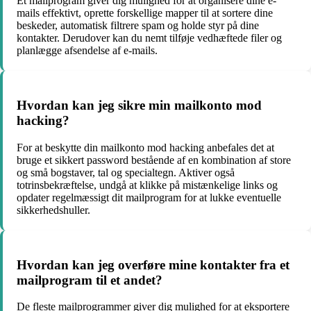
Et mailprogram giver dig mulighed for at organisere dine e-
mails effektivt, oprette forskellige mapper til at sortere dine
beskeder, automatisk filtrere spam og holde styr på dine
kontakter. Derudover kan du nemt tilføje vedhæftede filer og
planlægge afsendelse af e-mails.
Hvordan kan jeg sikre min mailkonto mod
hacking?
For at beskytte din mailkonto mod hacking anbefales det at
bruge et sikkert password bestående af en kombination af store
og små bogstaver, tal og specialtegn. Aktiver også
totrinsbekræftelse, undgå at klikke på mistænkelige links og
opdater regelmæssigt dit mailprogram for at lukke eventuelle
sikkerhedshuller.
Hvordan kan jeg overføre mine kontakter fra et
mailprogram til et andet?
De fleste mailprogrammer giver dig mulighed for at eksportere