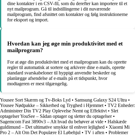
dine kontakter i en CSV-fil, som du derefter kan importere til et
nyt mailprogram. Gå til indstillingerne i dit nuværende
mailprogram, find afsnittet om kontakter og følg instruktionerne
for eksport og import.
Hvordan kan jeg øge min produktivitet med et
mailprogram?
For at øge din produktivitet med et mailprogram kan du oprette
regler til automatisk at sortere og arkivere dine e-mails, oprette
standard svarskabeloner til hyppigt anvendte beskeder og
planlægge afsendelse af e-mails på et tidspunkt, hvor
modtageren er mest tilgængelig.
Yousee Sort Skærm og Tv-Boks Lyd
•
Samsung Galaxy S24 Ultra
•
Yousee Nødpakke – Sikkerhed og Tryghed i Hjemmet
•
TV2 Enheder:
Administrer Din TV2 Play Oplevelse Nemt og Effektivt
•
Slet
optagelser YouSee – Sådan optager og sletter du optagelser
•
Sagemcom Fast 3890v3 – Alt hvad du behøver at vide
•
Halskæde
guldimund – Det ultimative smykke til enhver lejlighed
•
Xiaomi Mi
Pro 2 – Alt Om Det Populære El Løbehjul
•
TV i aften
•
Problemer