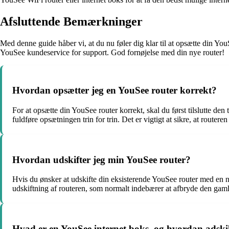
Afsluttende Bemærkninger
Med denne guide håber vi, at du nu føler dig klar til at opsætte din You
YouSee kundeservice for support. God fornøjelse med din nye router!
Hvordan opsætter jeg en YouSee router korrekt?
For at opsætte din YouSee router korrekt, skal du først tilslutte de
fuldføre opsætningen trin for trin. Det er vigtigt at sikre, at routeren
Hvordan udskifter jeg min YouSee router?
Hvis du ønsker at udskifte din eksisterende YouSee router med en ny
udskiftning af routeren, som normalt indebærer at afbryde den gamle
Hvad er en YouSee internet boks, og hvordan adskill