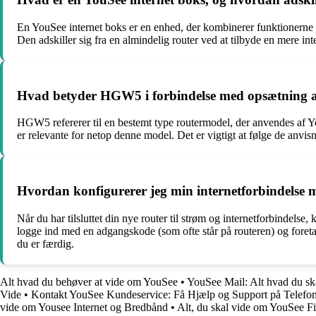
En YouSee internet boks er en enhed, der kombinerer funktionerne fr
Den adskiller sig fra en almindelig router ved at tilbyde en mere inte
Hvad betyder HGW5 i forbindelse med opsætning a
HGW5 refererer til en bestemt type routermodel, der anvendes af YouS
er relevante for netop denne model. Det er vigtigt at følge de anvis
Hvordan konfigurerer jeg min internetforbindelse 
Når du har tilsluttet din nye router til strøm og internetforbindels
logge ind med en adgangskode (som ofte står på routeren) og foreta
du er færdig.
Alt hvad du behøver at vide om YouSee
•
YouSee Mail: Alt hvad du s
Vide
•
Kontakt YouSee Kundeservice: Få Hjælp og Support på Telefon
vide om Yousee Internet og Bredbånd
•
Alt, du skal vide om YouSee Fib