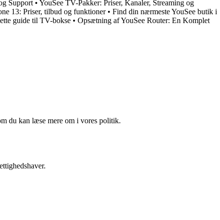
og Support
•
YouSee TV-Pakker: Priser, Kanaler, Streaming og
ne 13: Priser, tilbud og funktioner
•
Find din nærmeste YouSee butik i
te guide til TV-bokse
•
Opsætning af YouSee Router: En Komplet
om du kan læse mere om i vores politik.
ettighedshaver.