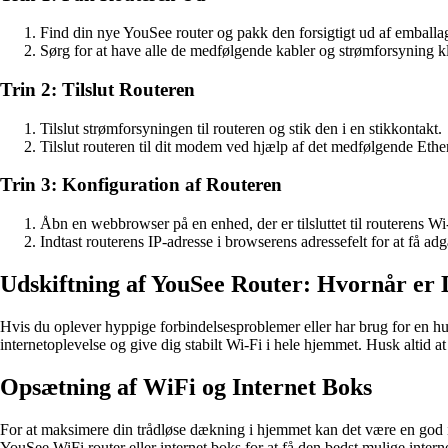
Find din nye YouSee router og pakk den forsigtigt ud af emballa
Sørg for at have alle de medfølgende kabler og strømforsyning kl
Trin 2: Tilslut Routeren
Tilslut strømforsyningen til routeren og stik den i en stikkontakt.
Tilslut routeren til dit modem ved hjælp af det medfølgende Ethe
Trin 3: Konfiguration af Routeren
Åbn en webbrowser på en enhed, der er tilsluttet til routerens Wi
Indtast routerens IP-adresse i browserens adressefelt for at få adg
Udskiftning af YouSee Router: Hvornår er
Hvis du oplever hyppige forbindelsesproblemer eller har brug for en hur
internetoplevelse og give dig stabilt Wi-Fi i hele hjemmet. Husk altid a
Opsætning af WiFi og Internet Boks
For at maksimere din trådløse dækning i hjemmet kan det være en god idé
YouSee WiFi router eller internet boks for at få den bedst mulige intern