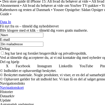
•
Den store guide til iPhone 15: Alt hvad du behøver at vide
•
Alt hvad
Abonnement
•
Alt hvad du behøver at vide om YouSee TV-pakker
•
Yo
København og resten af Danmark
•
Yousee Opsigelse: Sådan Opsiger 
Guide
•
Data In
Få nyt fra os – tilmeld dig nyhedsbrevet
Bliv klogere med et klik – tilmeld dig vores gratis mailserie.
E-mail
Deltag
Jeg har læst og forstået brugervilkår og privatlivspolitik.
Ved at tilmelde dig accepterer du, at vi må kontakte dig med nyheder o
Del og hjælp
X
Facebook
Instagram
LinkedIn
YouTube
Pin
© Indholdet er ophavsretligt beskyttet.
© Beskyttet materiale. Nogle produkter, vi viser, er en del af samarbejd
© Ophavsret gælder for alt indhold her. Vi kan få en del af salget genne
Navigationslinks
Navigationskort
Historier
Dataarkiv
Update
Automatisk opdatering