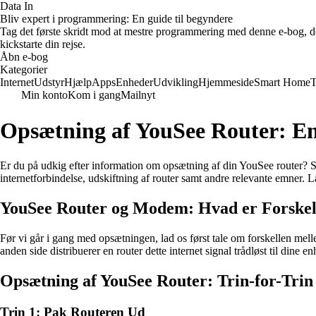
Data In
Bliv expert i programmering: En guide til begyndere
Tag det første skridt mod at mestre programmering med denne e-bog, der
kickstarte din rejse.
Åbn e-bog
Kategorier
Internet
Udstyr
Hjælp
Apps
Enheder
Udvikling
Hjemmeside
Smart Home
T
Min konto
Kom i gang
Mailnyt
Opsætning af YouSee Router: E
Er du på udkig efter information om opsætning af din YouSee router? Så
internetforbindelse, udskiftning af router samt andre relevante emner. L
YouSee Router og Modem: Hvad er Forskel
Før vi går i gang med opsætningen, lad os først tale om forskellen mel
anden side distribuerer en router dette internet signal trådløst til dine
Opsætning af YouSee Router: Trin-for-Trin
Trin 1: Pak Routeren Ud