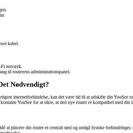
gen.
ar.
rnet kabel.
-Fi netværk.
ang til routerens administrationspanel.
 Det Nødvendigt?
tigere internetforbindelse, kan det være tid til at udskifte din YouSee 
t kontakte YouSee for at sikre, at den nye router er kompatibel med din i
 at placere din router et centralt sted og undgå fysiske forhindringer, 
etoplevelse.