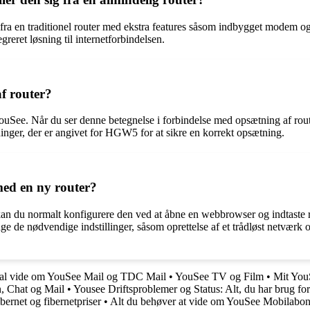
a en traditionel router med ekstra features såsom indbygget modem og mul
greret løsning til internetforbindelsen.
f router?
ee. Når du ser denne betegnelse i forbindelse med opsætning af router, k
ninger, der er angivet for HGW5 for at sikre en korrekt opsætning.
med en ny router?
e, kan du normalt konfigurere den ved at åbne en webbrowser og indtaste r
ge de nødvendige indstillinger, såsom oprettelse af et trådløst netværk
kal vide om YouSee Mail og TDC Mail
•
YouSee TV og Film
•
Mit You
, Chat og Mail
•
Yousee Driftsproblemer og Status: Alt, du har brug for
ernet og fibernetpriser
•
Alt du behøver at vide om YouSee Mobilabo