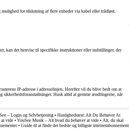
ighed for tilslutning af flere enheder via kabel eller trådløst.
an det henvise til specifikke instruktioner eller indstillinger, der
outerens IP-adresse i adresselinjen. Herefter vil du blive bedt om at
 og sikkerhedsforanstaltninger. Husk altid at gemme ændringerne, når
See – Login og Selvbetjening
•
Hastighedstest: Alt Du Behøver At
 at vide
•
YouSee Musik – Alt hvad du behøver at vide
•
Alt, du skal
nnementer
•
Guide til at finde det bedste og billigste internetabonnement