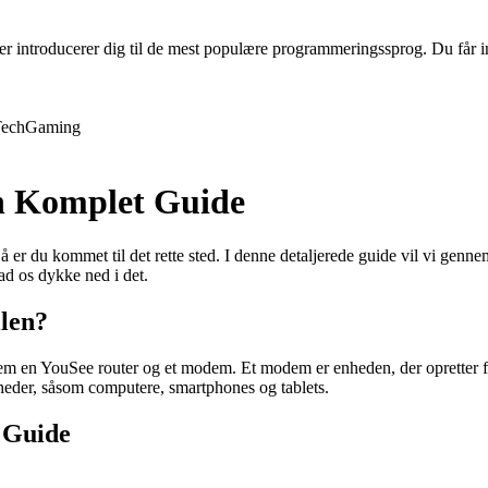
 introducerer dig til de mest populære programmeringssprog. Du får inds
ech
Gaming
n Komplet Guide
 er du kommet til det rette sted. I denne detaljerede guide vil vi genn
ad os dykke ned i det.
len?
lem en YouSee router og et modem. Et modem er enheden, der opretter fo
 enheder, såsom computere, smartphones og tablets.
 Guide