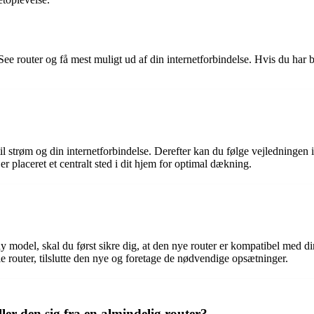
See router og få mest muligt ud af din internetforbindelse. Hvis du har 
n til strøm og din internetforbindelse. Derefter kan du følge vejlednin
 er placeret et centralt sted i dit hjem for optimal dækning.
 model, skal du først sikre dig, at den nye router er kompatibel med din
 router, tilslutte den nye og foretage de nødvendige opsætninger.
er den sig fra en almindelig router?