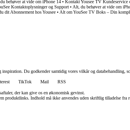
 du behøver at vide om iPhone 14
•
Kontakt Yousee TV Kundeservice 
uSee Kontaktoplysninger og Support
•
Alt, du behøver at vide om iPho
du dit Abonnement hos Yousee
•
Alt om YouSee TV Boks – Din komplet
g inspiration. Du godkender samtidig vores vilkår og databehandling, s
terest
TikTok
Mail
RSS
saftaler, der kan give os en økonomisk gevinst.
m produktlinks. Indhold må ikke anvendes uden skriftlig tilladelse fra r