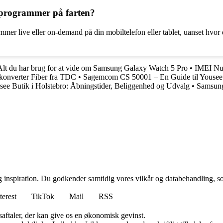
v-programmer på farten?
mer live eller on-demand på din mobiltelefon eller tablet, uanset hvor 
Alt du har brug for at vide om Samsung Galaxy Watch 5 Pro
•
IMEI Num
onverter Fiber fra TDC
•
Sagemcom CS 50001 – En Guide til Yousee
see Butik i Holstebro: Åbningstider, Beliggenhed og Udvalg
•
Samsung
g inspiration. Du godkender samtidig vores vilkår og databehandling, s
terest
TikTok
Mail
RSS
saftaler, der kan give os en økonomisk gevinst.