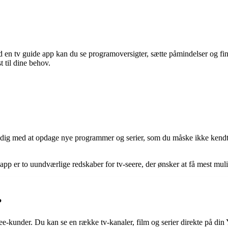
d en tv guide app kan du se programoversigter, sætte påmindelser og find
 til dine behov.
dig med at opdage nye programmer og serier, som du måske ikke kendte ti
p er to uundværlige redskaber for tv-seere, der ønsker at få mest mulig
?
See-kunder. Du kan se en række tv-kanaler, film og serier direkte på di