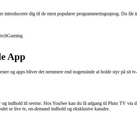
 introducerer dig til de mest populære programmeringssprog. Du får inds
ech
Gaming
de App
ester og apps bliver det nemmere end nogensinde at holde styr på sit tv
r og indhold til seerne. Hos YouSee kan du få adgang til Pluto TV via di
et se live tv, on-demand indhold og eksklusive kanaler.