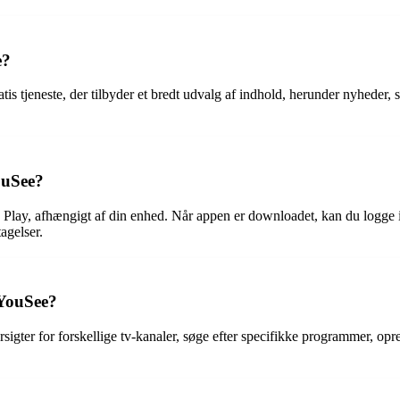
e?
atis tjeneste, der tilbyder et bredt udvalg af indhold, herunder nyhede
ouSee?
Play, afhængigt af din enhed. Når appen er downloadet, kan du logge i
agelser.
 YouSee?
gter for forskellige tv-kanaler, søge efter specifikke programmer, opr