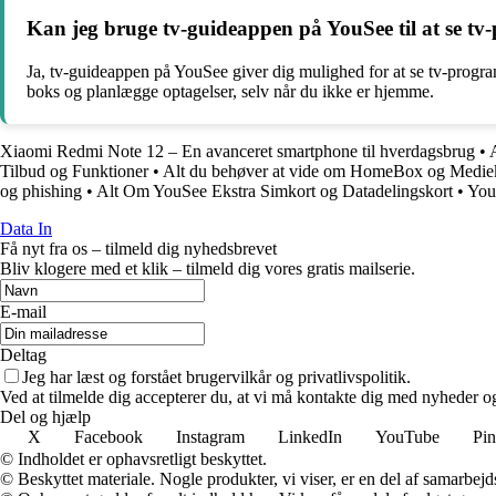
Kan jeg bruge tv-guideappen på YouSee til at se t
Ja, tv-guideappen på YouSee giver dig mulighed for at se tv-program
boks og planlægge optagelser, selv når du ikke er hjemme.
Xiaomi Redmi Note 12 – En avanceret smartphone til hverdagsbrug
•
Tilbud og Funktioner
•
Alt du behøver at vide om HomeBox og Mediek
og phishing
•
Alt Om YouSee Ekstra Simkort og Datadelingskort
•
You
Data In
Få nyt fra os – tilmeld dig nyhedsbrevet
Bliv klogere med et klik – tilmeld dig vores gratis mailserie.
E-mail
Deltag
Jeg har læst og forstået brugervilkår og privatlivspolitik.
Ved at tilmelde dig accepterer du, at vi må kontakte dig med nyheder o
Del og hjælp
X
Facebook
Instagram
LinkedIn
YouTube
Pin
© Indholdet er ophavsretligt beskyttet.
© Beskyttet materiale. Nogle produkter, vi viser, er en del af samarbejd