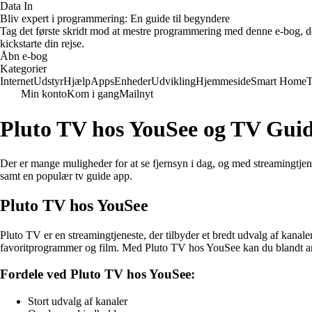
Data In
Bliv expert i programmering: En guide til begyndere
Tag det første skridt mod at mestre programmering med denne e-bog, der
kickstarte din rejse.
Åbn e-bog
Kategorier
Internet
Udstyr
Hjælp
Apps
Enheder
Udvikling
Hjemmeside
Smart Home
T
Min konto
Kom i gang
Mailnyt
Pluto TV hos YouSee og TV Gui
Der er mange muligheder for at se fjernsyn i dag, og med streamingtjen
samt en populær tv guide app.
Pluto TV hos YouSee
Pluto TV er en streamingtjeneste, der tilbyder et bredt udvalg af kanale
favoritprogrammer og film. Med Pluto TV hos YouSee kan du blandt and
Fordele ved Pluto TV hos YouSee:
Stort udvalg af kanaler