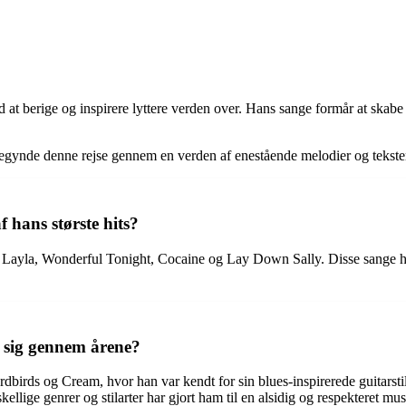
d at berige og inspirere lyttere verden over. Hans sange formår at skab
 begynde denne rejse gennem en verden af enestående melodier og tekste
 hans største hits?
Layla, Wonderful Tonight, Cocaine og Lay Down Sally. Disse sange har 
t sig gennem årene?
rdbirds og Cream, hvor han var kendt for sin blues-inspirerede guitar
llige genrer og stilarter har gjort ham til en alsidig og respekteret mus