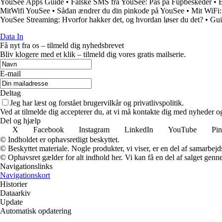
YouSee Apps Guide
•
Falske SMS fra YouSee: Pas på Fupbeskeder
•
B
MitWifi YouSee
•
Sådan ændrer du din pinkode på YouSee
•
Mit WiFi:
YouSee Streaming: Hvorfor hakker det, og hvordan løser du det?
•
Gui
Data In
Få nyt fra os – tilmeld dig nyhedsbrevet
Bliv klogere med et klik – tilmeld dig vores gratis mailserie.
E-mail
Deltag
Jeg har læst og forstået brugervilkår og privatlivspolitik.
Ved at tilmelde dig accepterer du, at vi må kontakte dig med nyheder o
Del og hjælp
X
Facebook
Instagram
LinkedIn
YouTube
Pin
© Indholdet er ophavsretligt beskyttet.
© Beskyttet materiale. Nogle produkter, vi viser, er en del af samarbejd
© Ophavsret gælder for alt indhold her. Vi kan få en del af salget genne
Navigationslinks
Navigationskort
Historier
Dataarkiv
Update
Automatisk opdatering