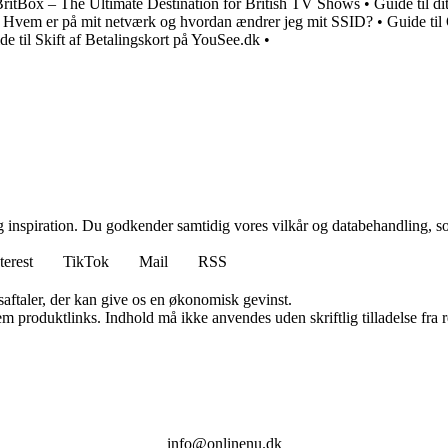
ritBox – The Ultimate Destination for British TV Shows
•
Guide til 
 Hvem er på mit netværk og hvordan ændrer jeg mit SSID?
•
Guide ti
de til Skift af Betalingskort på YouSee.dk
•
g inspiration. Du godkender samtidig vores vilkår og databehandling, s
terest
TikTok
Mail
RSS
saftaler, der kan give os en økonomisk gevinst.
m produktlinks. Indhold må ikke anvendes uden skriftlig tilladelse fra r
info@onlinenu.dk