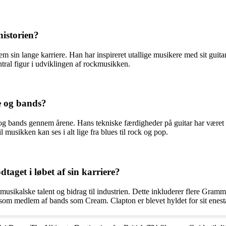
historien?
 sin lange karriere. Han har inspireret utallige musikere med sit guita
tral figur i udviklingen af rockmusikken.
e og bands?
ere og bands gennem årene. Hans tekniske færdigheder på guitar har være
musikken kan ses i alt lige fra blues til rock og pop.
taget i løbet af sin karriere?
it musikalske talent og bidrag til industrien. Dette inkluderer flere 
om medlem af bands som Cream. Clapton er blevet hyldet for sit enest