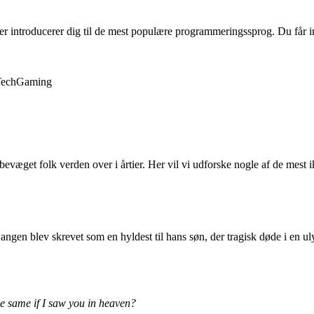
 introducerer dig til de mest populære programmeringssprog. Du får inds
ech
Gaming
evæget folk verden over i årtier. Her vil vi udforske nogle af de mest 
ngen blev skrevet som en hyldest til hans søn, der tragisk døde i en ul
e same if I saw you in heaven?