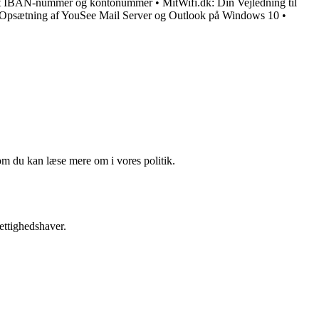
dit IBAN-nummer og kontonummer
•
MitWifi.dk: Din Vejledning til
l Opsætning af YouSee Mail Server og Outlook på Windows 10
•
om du kan læse mere om i vores politik.
ettighedshaver.