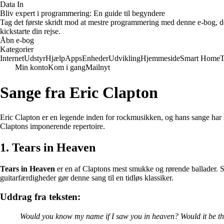
Data In
Bliv expert i programmering: En guide til begyndere
Tag det første skridt mod at mestre programmering med denne e-bog, der
kickstarte din rejse.
Åbn e-bog
Kategorier
Internet
Udstyr
Hjælp
Apps
Enheder
Udvikling
Hjemmeside
Smart Home
T
Min konto
Kom i gang
Mailnyt
Sange fra Eric Clapton
Eric Clapton er en legende inden for rockmusikken, og hans sange har b
Claptons imponerende repertoire.
1. Tears in Heaven
Tears in Heaven
er en af Claptons mest smukke og rørende ballader. Sa
guitarfærdigheder gør denne sang til en tidløs klassiker.
Uddrag fra teksten:
Would you know my name if I saw you in heaven? Would it be th