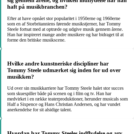
sig gennem årene, og hvilken indflydelse har han
haft på musikbranchen?
Efter at have opnået stor popularitet i 1950erne og 1960erne
som en af Storbritanniens førende musikstjerner, har Tommy
Steele fortsat med at optræde og udgive musik gennem årene.
Han har inspireret mange andre musikere og har bidraget til at
forme den britiske musikscene.
Hvilke andre kunstneriske discipliner har
Tommy Steele udmærket sig inden for ud over
musikken?
Ud over sin musikkarriere har Tommy Steele halet stor succes
som skuespiller både på scenen og i film og tv. Han har
medvirket i en række teaterproduktioner, herunder musicals som
Half a Sixpence og Hans Christian Andersen, og har vundet
anerkendelse for sit alsidige talent.
Hvordan har Tommy Steeles indflydelse og arv