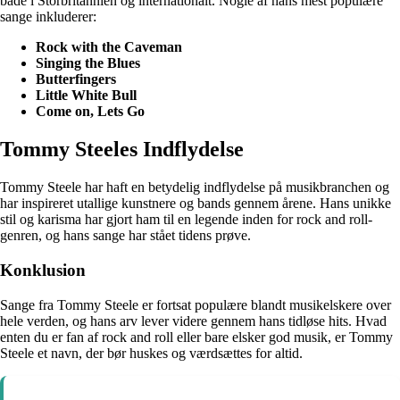
både i Storbritannien og internationalt. Nogle af hans mest populære
sange inkluderer:
Rock with the Caveman
Singing the Blues
Butterfingers
Little White Bull
Come on, Lets Go
Tommy Steeles Indflydelse
Tommy Steele har haft en betydelig indflydelse på musikbranchen og
har inspireret utallige kunstnere og bands gennem årene. Hans unikke
stil og karisma har gjort ham til en legende inden for rock and roll-
genren, og hans sange har stået tidens prøve.
Konklusion
Sange fra Tommy Steele er fortsat populære blandt musikelskere over
hele verden, og hans arv lever videre gennem hans tidløse hits. Hvad
enten du er fan af rock and roll eller bare elsker god musik, er Tommy
Steele et navn, der bør huskes og værdsættes for altid.