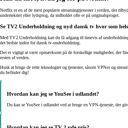
Netflix er en af de mest populære streamingtjenester i verden, der tilby
undertekster eller lydsprog, da indholdet ofte er på originalsproget.
Se TV2 Underholdning og nyd dansk tv hvor som hels
Med TV2 Underholdning kan du få adgang til timevis af underholdning o
det bedste inden for dansk tv-underholdning.
Det er vigtigt at være opmærksom på de forskellige muligheder, der fin
resten af verden.
Husk at bruge de rette teknologier og tjenester, såsom VPNer og streami
du befinder dig!
Hvordan kan jeg se YouSee i udlandet?
Du kan se YouSee i udlandet ved at bruge en VPN-tjeneste, der give
Hvordan kan jeg se TV 2 ude pris?