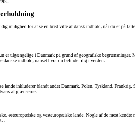
ropa.
derholdning
dig mulighed for at se en bred vifte af dansk indhold, når du er på far
kun er tilgængelige i Danmark på grund af geografiske begrænsninger. 
ne danske indhold, uanset hvor du befinder dig i verden.
se lande inkluderer blandt andet Danmark, Polen, Tyskland, Frankrig, 
tværs af grænserne.
ke, østeuropæiske og vesteuropæiske lande. Nogle af de mest kendte m
EU.