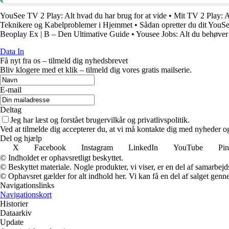
YouSee TV 2 Play: Alt hvad du har brug for at vide
•
Mit TV 2 Play: A
Teknikere og Kabelproblemer i Hjemmet
•
Sådan opretter du dit YouSe
Beoplay Ex | B – Den Ultimative Guide
•
Yousee Jobs: Alt du behøver
Data In
Få nyt fra os – tilmeld dig nyhedsbrevet
Bliv klogere med et klik – tilmeld dig vores gratis mailserie.
E-mail
Deltag
Jeg har læst og forstået brugervilkår og privatlivspolitik.
Ved at tilmelde dig accepterer du, at vi må kontakte dig med nyheder o
Del og hjælp
X
Facebook
Instagram
LinkedIn
YouTube
Pin
© Indholdet er ophavsretligt beskyttet.
© Beskyttet materiale. Nogle produkter, vi viser, er en del af samarbejd
© Ophavsret gælder for alt indhold her. Vi kan få en del af salget genne
Navigationslinks
Navigationskort
Historier
Dataarkiv
Update