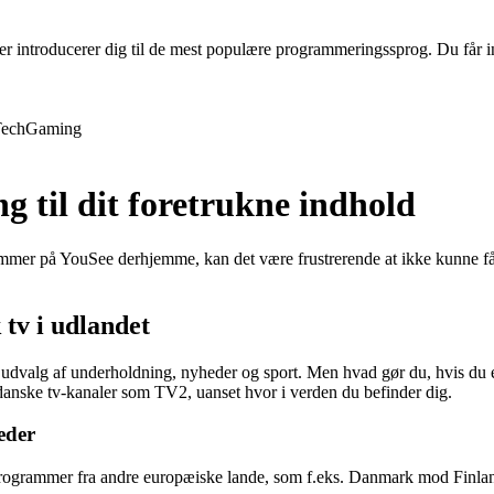
 introducerer dig til de mest populære programmeringssprog. Du får inds
ech
Gaming
g til dit foretrukne indhold
ammer på YouSee derhjemme, kan det være frustrerende at ikke kunne få 
 tv i udlandet
 udvalg af underholdning, nyheder og sport. Men hvad gør du, hvis du er
 danske tv-kanaler som TV2, uanset hvor i verden du befinder dig.
eder
v-programmer fra andre europæiske lande, som f.eks. Danmark mod Finl