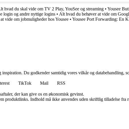
lt hvad du skal vide om TV 2 Play, YouSee og streaming
•
Yousee Buti
e login og andre nyttige logins
•
Alt hvad du behøver at vide om Googl
 at vide om jobmuligheder hos Yousee
•
Yousee Port Forwarding: En 
g inspiration. Du godkender samtidig vores vilkår og databehandling, s
terest
TikTok
Mail
RSS
saftaler, der kan give os en økonomisk gevinst.
m produktlinks. Indhold må ikke anvendes uden skriftlig tilladelse fra r