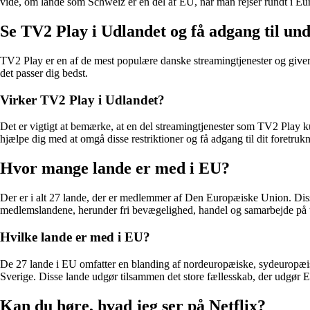
vide, om lande som Schweiz er en del af EU, når man rejser rundt i Eu
Se TV2 Play i Udlandet og få adgang til un
TV2 Play er en af de mest populære danske streamingtjenester og giver 
det passer dig bedst.
Virker TV2 Play i Udlandet?
Det er vigtigt at bemærke, at en del streamingtjenester som TV2 Play 
hjælpe dig med at omgå disse restriktioner og få adgang til dit foretruk
Hvor mange lande er med i EU?
Der er i alt 27 lande, der er medlemmer af Den Europæiske Union. Dis
medlemslandene, herunder fri bevægelighed, handel og samarbejde på 
Hvilke lande er med i EU?
De 27 lande i EU omfatter en blanding af nordeuropæiske, sydeuropæis
Sverige. Disse lande udgør tilsammen det store fællesskab, der udgør 
Kan du høre, hvad jeg ser på Netflix?