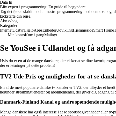
Data In
Bliv expert i programmering: En guide til begyndere
Tag det første skridt mod at mestre programmering med denne e-bog, der
kickstarte din rejse.
Åbn e-bog
Kategorier
Internet
Udstyr
Hjælp
Apps
Enheder
Udvikling
Hjemmeside
Smart Home
T
Min konto
Kom i gang
Mailnyt
Se YouSee i Udlandet og få adgan
Hvis du er en af de mange danskere, der elsker at se dine favoritprogr
der er løsninger på dette problem!
TV2 Ude Pris og muligheder for at se dansk
En af de mest populære danske tv-kanaler er TV2, der tilbyder et bredt
herunder streamingtjenester og abonnementer, der giver dig adgang til
Danmark-Finland Kanal og andre spændende muligh
Mange danskere har også interesse i at se sportsbegivenheder eller t