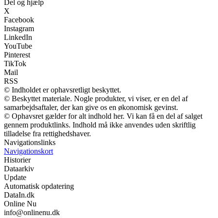
Del og hjælp
X
Facebook
Instagram
LinkedIn
YouTube
Pinterest
TikTok
Mail
RSS
© Indholdet er ophavsretligt beskyttet.
© Beskyttet materiale. Nogle produkter, vi viser, er en del af
samarbejdsaftaler, der kan give os en økonomisk gevinst.
© Ophavsret gælder for alt indhold her. Vi kan få en del af salget
gennem produktlinks. Indhold må ikke anvendes uden skriftlig
tilladelse fra rettighedshaver.
Navigationslinks
Navigationskort
Historier
Dataarkiv
Update
Automatisk opdatering
DataIn.dk
Online Nu
info@onlinenu.dk