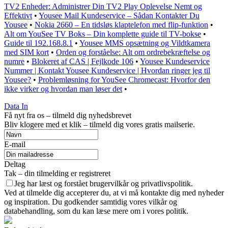
TV2 Enheder: Administrer Din TV2 Play Oplevelse Nemt og
Effektivt
•
Yousee Mail Kundeservice – Sådan Kontakter Du
Yousee
•
Nokia 2660 – En tidsløs klaptelefon med flip-funktion
•
Alt om YouSee TV Boks – Din komplette guide til TV-bokse
•
Guide til 192.168.8.1
•
Yousee MMS opsætning og Vildtkamera
med SIM kort
•
Orden og forståelse: Alt om ordrebekræftelse og
numre
•
Blokeret af CAS | Fejlkode 106
•
Yousee Kundeservice
Nummer | Kontakt Yousee Kundeservice | Hvordan ringer jeg til
Yousee?
•
Problemløsning for YouSee Chromecast: Hvorfor den
ikke virker og hvordan man løser det
•
Data In
Få nyt fra os – tilmeld dig nyhedsbrevet
Bliv klogere med et klik – tilmeld dig vores gratis mailserie.
E-mail
Deltag
Tak – din tilmelding er registreret
Jeg har læst og forstået brugervilkår og privatlivspolitik.
Ved at tilmelde dig accepterer du, at vi må kontakte dig med nyheder
og inspiration. Du godkender samtidig vores vilkår og
databehandling, som du kan læse mere om i vores politik.