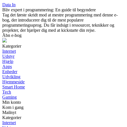
Data In
Bliv expert i programmering: En guide til begyndere
Tag det første skridt mod at mestre programmering med denne e-
bog, der introducerer dig til de mest populære
programmeringssprog. Du får indsigt i ressourcer, teknikker og
projekter, der hjælper dig med at kickstarte din rejse.
Åbn e-bog
Kategorier
Internet
Udstyr
Hjælp
Apps
Enheder
Udvikling
Hjemmeside
Smart Home
Tech
Gaming
Min konto
Kom i gang
Mailnyt
Kategorier
Internet