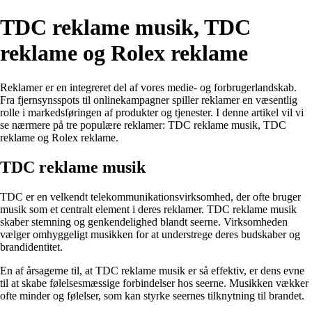
TDC reklame musik, TDC
reklame og Rolex reklame
Reklamer er en integreret del af vores medie- og forbrugerlandskab.
Fra fjernsynsspots til onlinekampagner spiller reklamer en væsentlig
rolle i markedsføringen af produkter og tjenester. I denne artikel vil vi
se nærmere på tre populære reklamer: TDC reklame musik, TDC
reklame og Rolex reklame.
TDC reklame musik
TDC er en velkendt telekommunikationsvirksomhed, der ofte bruger
musik som et centralt element i deres reklamer. TDC reklame musik
skaber stemning og genkendelighed blandt seerne. Virksomheden
vælger omhyggeligt musikken for at understrege deres budskaber og
brandidentitet.
En af årsagerne til, at TDC reklame musik er så effektiv, er dens evne
til at skabe følelsesmæssige forbindelser hos seerne. Musikken vækker
ofte minder og følelser, som kan styrke seernes tilknytning til brandet.