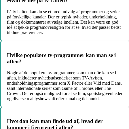
Hvad er der på tv i aften?
På tv i aften kan du se et bredt udvalg af programmer og serier
på forskellige kanaler. Der er typisk nyheder, underholdning,
film og dokumentarer at vælge imellem. Det kan være en god
idé at tjekke programoversigten for at se, hvad der passer bedst
til dine præferencer.
Hvilke populære tv-programmer kan man se i
aften?
Nogle af de populære tv-programmer, som man ofte kan se i
aften, inkluderer nyhedsudsendelser som TV-Avisen,
underholdningsprogrammer som X Factor eller Vild med Dans,
samt internationale serier som Game of Thrones eller The
Crown. Der er også mulighed for at se film, sportsbegivenheder
og diverse realityshows alt efter kanal og tidspunkt.
Hvordan kan man finde ud af, hvad der
kommer i fjernsynet i aften?