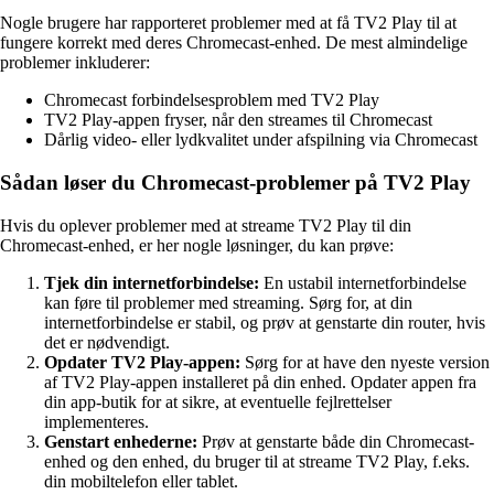
Nogle brugere har rapporteret problemer med at få TV2 Play til at
fungere korrekt med deres Chromecast-enhed. De mest almindelige
problemer inkluderer:
Chromecast forbindelsesproblem med TV2 Play
TV2 Play-appen fryser, når den streames til Chromecast
Dårlig video- eller lydkvalitet under afspilning via Chromecast
Sådan løser du Chromecast-problemer på TV2 Play
Hvis du oplever problemer med at streame TV2 Play til din
Chromecast-enhed, er her nogle løsninger, du kan prøve:
Tjek din internetforbindelse:
En ustabil internetforbindelse
kan føre til problemer med streaming. Sørg for, at din
internetforbindelse er stabil, og prøv at genstarte din router, hvis
det er nødvendigt.
Opdater TV2 Play-appen:
Sørg for at have den nyeste version
af TV2 Play-appen installeret på din enhed. Opdater appen fra
din app-butik for at sikre, at eventuelle fejlrettelser
implementeres.
Genstart enhederne:
Prøv at genstarte både din Chromecast-
enhed og den enhed, du bruger til at streame TV2 Play, f.eks.
din mobiltelefon eller tablet.