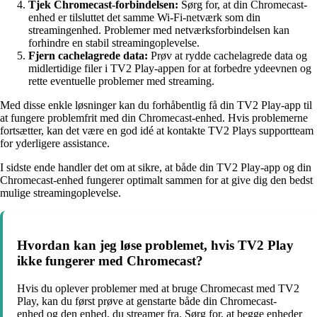
Tjek Chromecast-forbindelsen:
Sørg for, at din Chromecast-
enhed er tilsluttet det samme Wi-Fi-netværk som din
streamingenhed. Problemer med netværksforbindelsen kan
forhindre en stabil streamingoplevelse.
Fjern cachelagrede data:
Prøv at rydde cachelagrede data og
midlertidige filer i TV2 Play-appen for at forbedre ydeevnen og
rette eventuelle problemer med streaming.
Med disse enkle løsninger kan du forhåbentlig få din TV2 Play-app til
at fungere problemfrit med din Chromecast-enhed. Hvis problemerne
fortsætter, kan det være en god idé at kontakte TV2 Plays supportteam
for yderligere assistance.
I sidste ende handler det om at sikre, at både din TV2 Play-app og din
Chromecast-enhed fungerer optimalt sammen for at give dig den bedst
mulige streamingoplevelse.
Hvordan kan jeg løse problemet, hvis TV2 Play
ikke fungerer med Chromecast?
Hvis du oplever problemer med at bruge Chromecast med TV2
Play, kan du først prøve at genstarte både din Chromecast-
enhed og den enhed, du streamer fra. Sørg for, at begge enheder