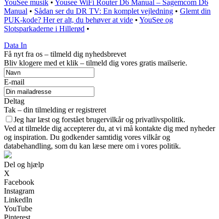
YouSee musik
•
Yousee WiFi Router D6 Manual – Sagemcom D6
Manual
•
Sådan ser du DR TV: En komplet vejledning
•
Glemt din
PUK-kode? Her er alt, du behøver at vide
•
YouSee og
Slotsparkaderne i Hillerød
•
Data In
Få nyt fra os – tilmeld dig nyhedsbrevet
Bliv klogere med et klik – tilmeld dig vores gratis mailserie.
E-mail
Deltag
Tak – din tilmelding er registreret
Jeg har læst og forstået brugervilkår og privatlivspolitik.
Ved at tilmelde dig accepterer du, at vi må kontakte dig med nyheder
og inspiration. Du godkender samtidig vores vilkår og
databehandling, som du kan læse mere om i vores politik.
Del og hjælp
X
Facebook
Instagram
LinkedIn
YouTube
Pinterest