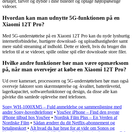
detaljer, farver og dybde i dine billeder og optage højtopløselige
videoer.
Hvordan kan man udnytte 5G-funktionen på en
Xiaomi 12T Pro?
Med 5G-understøttelse på en Xiaomi 12T Pro kan du nyde lynhurtig
internetforbindelse, hurtigere download- og uploadhastigheder samt
mere stabil streaming af indhold. Dette er ideelt, hvis du bruger din
telefon til at se videoer, spille online spil eller downloade store filer.
Hvilke andre funktioner bør man være opmærksom
på, når man overvejer at købe en Xiaomi 12T Pro?
Ud over kameraet, processoren og 5G-understøttelsen bør man også
overveje faktorer som skærmstørrelse og -kvalitet, batterilevetid,
lagerkapacitet, softwarefunktioner og design, da disse alle kan
påvirke din samlede oplevelse med telefonen.
Sony WH-1000XM5 – Fuld anmeldelse og sammenligning med
andre Sony-hovedtelefoner
•
YouSee iPhone – Find den nyeste
iPhone tilbud hos YouSee
•
Nordisk Film Plus – En Verden af
Nordiske Film
•
Sådan ændrer du dit Netflix-abonnement og
betalingskort
•
Alt hvad du har brug for at vide om Sonos og