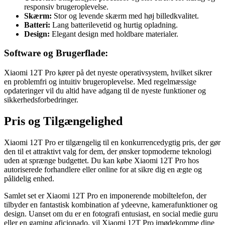
responsiv brugeroplevelse.
Skærm:
Stor og levende skærm med høj billedkvalitet.
Batteri:
Lang batterilevetid og hurtig opladning.
Design:
Elegant design med holdbare materialer.
Software og Brugerflade:
Xiaomi 12T Pro kører på det nyeste operativsystem, hvilket sikrer
en problemfri og intuitiv brugeroplevelse. Med regelmæssige
opdateringer vil du altid have adgang til de nyeste funktioner og
sikkerhedsforbedringer.
Pris og Tilgængelighed
Xiaomi 12T Pro er tilgængelig til en konkurrencedygtig pris, der gør
den til et attraktivt valg for dem, der ønsker topmoderne teknologi
uden at sprænge budgettet. Du kan købe Xiaomi 12T Pro hos
autoriserede forhandlere eller online for at sikre dig en ægte og
pålidelig enhed.
Samlet set er Xiaomi 12T Pro en imponerende mobiltelefon, der
tilbyder en fantastisk kombination af ydeevne, kamerafunktioner og
design. Uanset om du er en fotografi entusiast, en social medie guru
eller en gaming aficionado, vil Xiaomi 12T Pro imødekomme dine