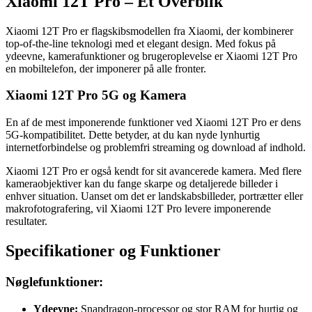
Xiaomi 12T Pro – Et Overblik
Xiaomi 12T Pro er flagskibsmodellen fra Xiaomi, der kombinerer
top-of-the-line teknologi med et elegant design. Med fokus på
ydeevne, kamerafunktioner og brugeroplevelse er Xiaomi 12T Pro
en mobiltelefon, der imponerer på alle fronter.
Xiaomi 12T Pro 5G og Kamera
En af de mest imponerende funktioner ved Xiaomi 12T Pro er dens
5G-kompatibilitet. Dette betyder, at du kan nyde lynhurtig
internetforbindelse og problemfri streaming og download af indhold.
Xiaomi 12T Pro er også kendt for sit avancerede kamera. Med flere
kameraobjektiver kan du fange skarpe og detaljerede billeder i
enhver situation. Uanset om det er landskabsbilleder, portrætter eller
makrofotografering, vil Xiaomi 12T Pro levere imponerende
resultater.
Specifikationer og Funktioner
Nøglefunktioner:
Ydeevne:
Snapdragon-processor og stor RAM for hurtig og