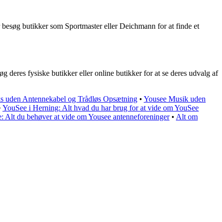
r besøg butikker som Sportmaster eller Deichmann for at finde et
deres fysiske butikker eller online butikker for at se deres udvalg af
 uden Antennekabel og Trådløs Opsætning
•
Yousee Musik uden
•
YouSee i Herning: Alt hvad du har brug for at vide om YouSee
: Alt du behøver at vide om Yousee antenneforeninger
•
Alt om