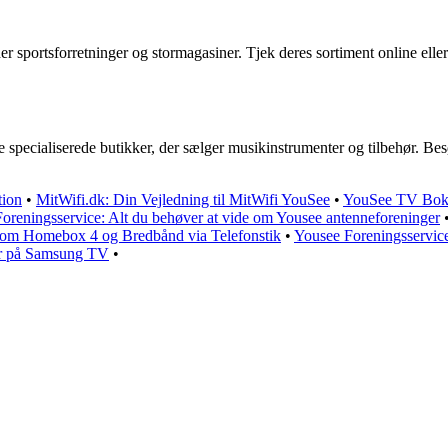
r sportsforretninger og stormagasiner. Tjek deres sortiment online elle
ecialiserede butikker, der sælger musikinstrumenter og tilbehør. Besøg 
tion
•
MitWifi.dk: Din Vejledning til MitWifi YouSee
•
YouSee TV Boks
oreningsservice: Alt du behøver at vide om Yousee antenneforeninger
ide om Homebox 4 og Bredbånd via Telefonstik
•
Yousee Foreningsservice
r på Samsung TV
•