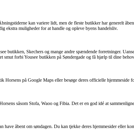
ingstiderne kan variere lidt, men de fleste butikker har generelt åbent f
ig ekstra muligheder for at handle og opleve byens handelsliv.
usee butikken, Skechers og mange andre spændende forretninger. Uanset
 et smut forbi Yousee butikken på Søndergade og få hjælp til dine behov 
ik Horsens på Google Maps eller besøge deres officielle hjemmeside for
rsens såsom Stofa, Waoo og Fibia. Det er en god idé at sammenligne pri
 kan have åbent om søndagen. Du kan tjekke deres hjemmesider eller kon