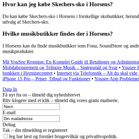
Hvor kan jeg købe Skechers-sko i Horsens?
Du kan købe Skechers-sko i Horsens i forskellige skobutikker, herunde
udvalg af Skechers-sko.
Hvilke musikbutikker findes der i Horsens?
I Horsens kan du finde musikbutikker som Fona, SoundStore og andre sp
musikprodukter.
Mit YouSee Regning: En Komplet Guide til Betalinger og Administra
Mobilabonnement og Telmore Musik – Spørgsmål og Svar
•
Yousee F
butikken i Herningcentret
•
Internet via Telefonstik – Alt du skal v
iPhone 15 Pro – Priser, Tilbud og Funktioner
•
Yousee App Probleme
Data In
Få nyt fra os – tilmeld dig nyhedsbrevet
Bliv klogere med et klik – tilmeld dig vores gratis mailserie.
E-mail
Deltag
Tak – din tilmelding er registreret
Jeg har læst og forstået brugervilkår og privatlivspolitik.