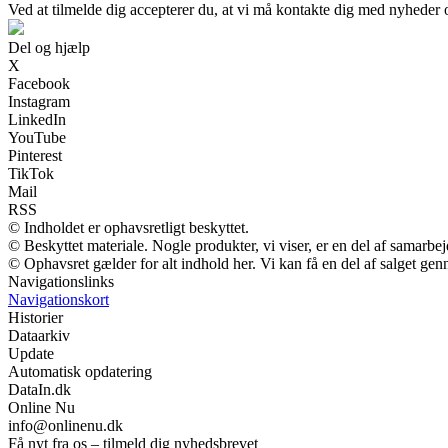
Ved at tilmelde dig accepterer du, at vi må kontakte dig med nyheder
Del og hjælp
X
Facebook
Instagram
LinkedIn
YouTube
Pinterest
TikTok
Mail
RSS
© Indholdet er ophavsretligt beskyttet.
© Beskyttet materiale. Nogle produkter, vi viser, er en del af samarbe
© Ophavsret gælder for alt indhold her. Vi kan få en del af salget gen
Navigationslinks
Navigationskort
Historier
Dataarkiv
Update
Automatisk opdatering
DataIn.dk
Online Nu
info@onlinenu.dk
Få nyt fra os – tilmeld dig nyhedsbrevet