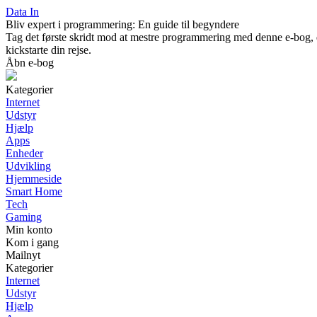
Data In
Bliv expert i programmering: En guide til begyndere
Tag det første skridt mod at mestre programmering med denne e-bog, de
kickstarte din rejse.
Åbn e-bog
Kategorier
Internet
Udstyr
Hjælp
Apps
Enheder
Udvikling
Hjemmeside
Smart Home
Tech
Gaming
Min konto
Kom i gang
Mailnyt
Kategorier
Internet
Udstyr
Hjælp