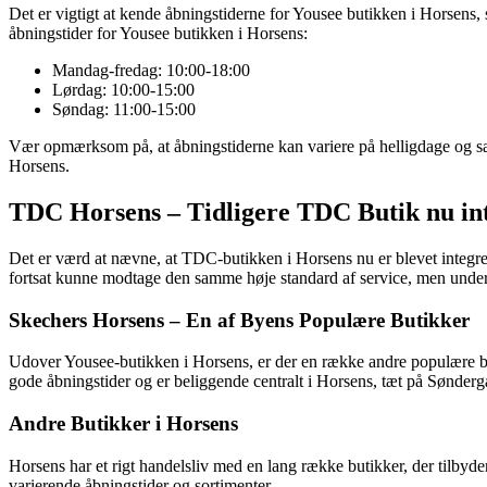
Det er vigtigt at kende åbningstiderne for Yousee butikken i Horsens,
åbningstider for Yousee butikken i Horsens:
Mandag-fredag: 10:00-18:00
Lørdag: 10:00-15:00
Søndag: 11:00-15:00
Vær opmærksom på, at åbningstiderne kan variere på helligdage og sær
Horsens.
TDC Horsens – Tidligere TDC Butik nu in
Det er værd at nævne, at TDC-butikken i Horsens nu er blevet integre
fortsat kunne modtage den samme høje standard af service, men unde
Skechers Horsens – En af Byens Populære Butikker
Udover Yousee-butikken i Horsens, er der en række andre populære but
gode åbningstider og er beliggende centralt i Horsens, tæt på Sønder
Andre Butikker i Horsens
Horsens har et rigt handelsliv med en lang række butikker, der tilbyde
varierende åbningstider og sortimenter.