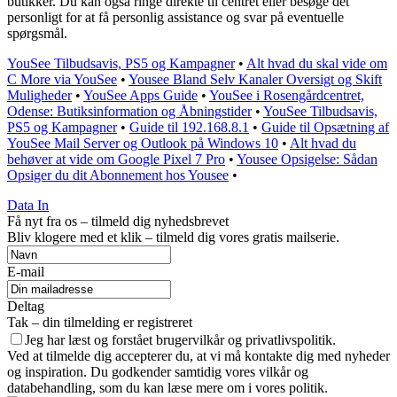
butikker. Du kan også ringe direkte til centret eller besøge det
personligt for at få personlig assistance og svar på eventuelle
spørgsmål.
YouSee Tilbudsavis, PS5 og Kampagner
•
Alt hvad du skal vide om
C More via YouSee
•
Yousee Bland Selv Kanaler Oversigt og Skift
Muligheder
•
YouSee Apps Guide
•
YouSee i Rosengårdcentret,
Odense: Butiksinformation og Åbningstider
•
YouSee Tilbudsavis,
PS5 og Kampagner
•
Guide til 192.168.8.1
•
Guide til Opsætning af
YouSee Mail Server og Outlook på Windows 10
•
Alt hvad du
behøver at vide om Google Pixel 7 Pro
•
Yousee Opsigelse: Sådan
Opsiger du dit Abonnement hos Yousee
•
Data In
Få nyt fra os – tilmeld dig nyhedsbrevet
Bliv klogere med et klik – tilmeld dig vores gratis mailserie.
E-mail
Deltag
Tak – din tilmelding er registreret
Jeg har læst og forstået brugervilkår og privatlivspolitik.
Ved at tilmelde dig accepterer du, at vi må kontakte dig med nyheder
og inspiration. Du godkender samtidig vores vilkår og
databehandling, som du kan læse mere om i vores politik.