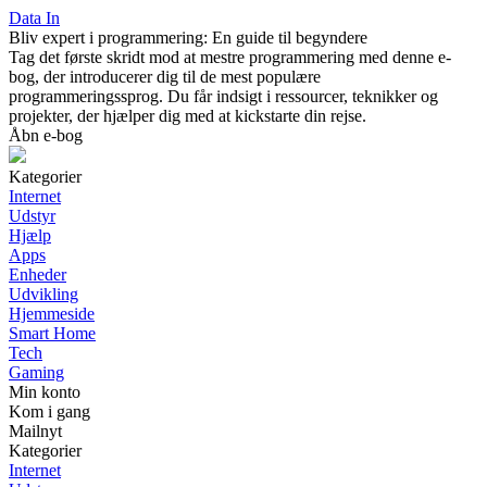
Data In
Bliv expert i programmering: En guide til begyndere
Tag det første skridt mod at mestre programmering med denne e-
bog, der introducerer dig til de mest populære
programmeringssprog. Du får indsigt i ressourcer, teknikker og
projekter, der hjælper dig med at kickstarte din rejse.
Åbn e-bog
Kategorier
Internet
Udstyr
Hjælp
Apps
Enheder
Udvikling
Hjemmeside
Smart Home
Tech
Gaming
Min konto
Kom i gang
Mailnyt
Kategorier
Internet