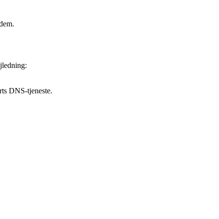
 dem.
jledning:
rts DNS-tjeneste.