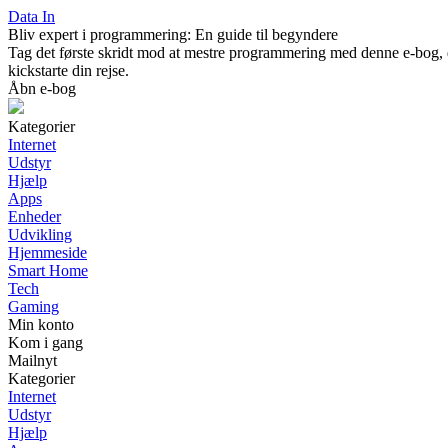
Data In
Bliv expert i programmering: En guide til begyndere
Tag det første skridt mod at mestre programmering med denne e-bog, de
kickstarte din rejse.
Åbn e-bog
Kategorier
Internet
Udstyr
Hjælp
Apps
Enheder
Udvikling
Hjemmeside
Smart Home
Tech
Gaming
Min konto
Kom i gang
Mailnyt
Kategorier
Internet
Udstyr
Hjælp