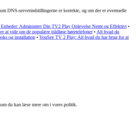
om DNS-serverindstillingerne er korrekte, og om der er eventuelle
Enheder: Administrer Din TV2 Play Oplevelse Nemt og Effektivt
•
 at vide om de populære trådløse høretelefoner
•
Alt hvad du
ks og installation
•
YouSee TV 2 Play: Alt hvad du har brug for at
som du kan læse mere om i vores politik.