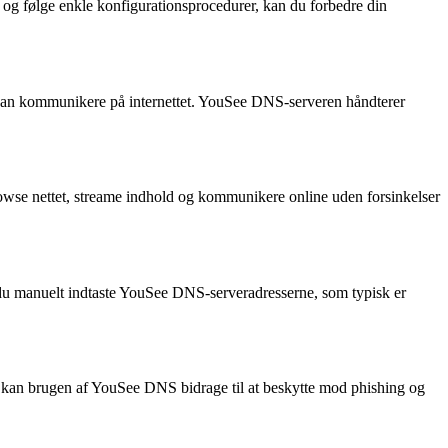
og følge enkle konfigurationsprocedurer, kan du forbedre din
 kan kommunikere på internettet. YouSee DNS-serveren håndterer
rowse nettet, streame indhold og kommunikere online uden forsinkelser
n du manuelt indtaste YouSee DNS-serveradresserne, som typisk er
r kan brugen af YouSee DNS bidrage til at beskytte mod phishing og