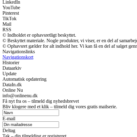
LinkedIn
YouTube
Pinterest
TikTok
Mail
RSS
© Indholdet er ophavsretligt beskyttet.
© Beskyttet materiale. Nogle produkter, vi viser, er en del af samarbe
© Ophavsret gælder for alt indhold her. Vi kan få en del af salget gen
Navigationslinks
Navigationskort
Historier
Dataarkiv
Update
Automatisk opdatering
DataIn.dk
Online Nu
info@onlinenu.dk
Få nyt fra os – tilmeld dig nyhedsbrevet
Bliv klogere med et klik – tilmeld dig vores gratis mailserie.
E-mail
Deltag
Tak – din tilmelding er registreret