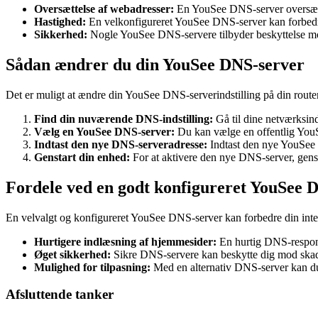
Oversættelse af webadresser:
En YouSee DNS-server oversætter
Hastighed:
En velkonfigureret YouSee DNS-server kan forbedre
Sikkerhed:
Nogle YouSee DNS-servere tilbyder beskyttelse mod
Sådan ændrer du din YouSee DNS-server
Det er muligt at ændre din YouSee DNS-serverindstilling på din router 
Find din nuværende DNS-indstilling:
Gå til dine netværksin
Vælg en YouSee DNS-server:
Du kan vælge en offentlig YouS
Indtast den nye DNS-serveradresse:
Indtast den nye YouSee 
Genstart din enhed:
For at aktivere den nye DNS-server, gensta
Fordele ved en godt konfigureret YouSee 
En velvalgt og konfigureret YouSee DNS-server kan forbedre din inter
Hurtigere indlæsning af hjemmesider:
En hurtig DNS-respons
Øget sikkerhed:
Sikre DNS-servere kan beskytte dig mod skad
Mulighed for tilpasning:
Med en alternativ DNS-server kan du t
Afsluttende tanker