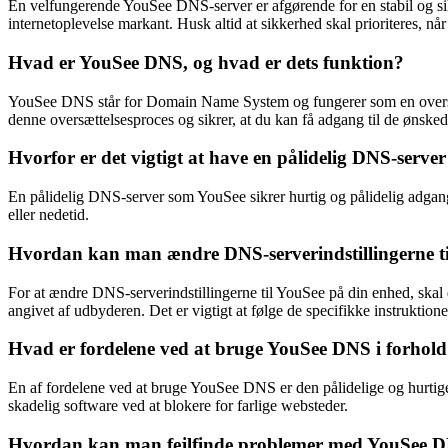
En velfungerende YouSee DNS-server er afgørende for en stabil og si
internetoplevelse markant. Husk altid at sikkerhed skal prioriteres, nå
Hvad er YouSee DNS, og hvad er dets funktion?
YouSee DNS står for Domain Name System og fungerer som en oversætt
denne oversættelsesproces og sikrer, at du kan få adgang til de ønsked
Hvorfor er det vigtigt at have en pålidelig DNS-serv
En pålidelig DNS-server som YouSee sikrer hurtig og pålidelig adgang
eller nedetid.
Hvordan kan man ændre DNS-serverindstillingerne ti
For at ændre DNS-serverindstillingerne til YouSee på din enhed, skal
angivet af udbyderen. Det er vigtigt at følge de specifikke instruktion
Hvad er fordelene ved at bruge YouSee DNS i forhol
En af fordelene ved at bruge YouSee DNS er den pålidelige og hurtig
skadelig software ved at blokere for farlige websteder.
Hvordan kan man fejlfinde problemer med YouSee D