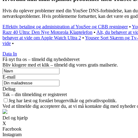
Hvis du oplever problemer med din YouSee DNS-forbindelse, kan du sta
netværksproblemer. Hvis problemerne fortsætter, kan det være en god 
Effektiv betaling og administration af YouSee og CBB regninger
•
You
Razr 40 Ultra: Den Nye Motorola Klaptelefon
•
Alt, du behøver at 
behøver at vide om Apple Watch Ultra 2
•
Yousee Sort Skærm og Tv
vide
•
Data In
Få nyt fra os – tilmeld dig nyhedsbrevet
Bliv klogere med et klik – tilmeld dig vores gratis mailserie.
E-mail
Deltag
Tak – din tilmelding er registreret
Jeg har læst og forstået brugervilkår og privatlivspolitik.
Ved at tilmelde dig accepterer du, at vi må kontakte dig med nyheder
Del og hjælp
X
Facebook
Instagram