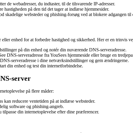
 de webadresser, du indtaster, til de tilsvarende IP-adresser.
 hastigheden på den tid det tager at indlæse hjemmesider.
 skadelige websteder og phishing-forsøg ved at blokere adgangen til
eller enhed for at forbedre hastighed og sikkerhed. Her er en trinvis ve
dstillinger på din enhed og notér din nuværende DNS-serveradresse.
ee DNS-serveradresse fra YouSees hjemmeside eller bruge en tredjepa
DNS-serveradresse i dine netværksindstillinger og gem ændringerne.
rt din enhed og test din internetforbindelse.
DNS-server
netoplevelse på flere måder:
 kan reducere ventetiden på at indlæse websteder.
elig software og phishing-angreb.
ilpasse din internetoplevelse efter dine præferencer.