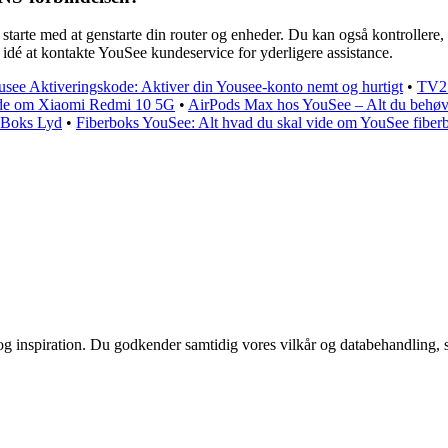
rte med at genstarte din router og enheder. Du kan også kontrollere, 
idé at kontakte YouSee kundeservice for yderligere assistance.
see Aktiveringskode: Aktiver din Yousee-konto nemt og hurtigt
•
TV2 
vide om Xiaomi Redmi 10 5G
•
AirPods Max hos YouSee – Alt du behøver
-Boks Lyd
•
Fiberboks YouSee: Alt hvad du skal vide om YouSee fiberbo
 og inspiration. Du godkender samtidig vores vilkår og databehandling, 