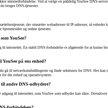
kker internetforbindelse. Ved at vælge en pålidelig YouSee DNS-server 
r du bruger DNS-tjenester.
elsestjeneste, der omsætter webadresser til IP-adresser, så enheder
e hjemmesider og online tjenester.
er som YouSee?
 til internettet. En stabil DNS-forbindelse er afgørende for at kunne b
l YouSee på ens enhed?
 du gå til netværksindstillingerne og finde sektionen for DNS. Her ka
er for din enhed og operativsystem.
d til andre DNS-udbydere?
e adgang til internettet, som YouSee som udbyder kan sikre. Derudove
NS-forbindelsen?