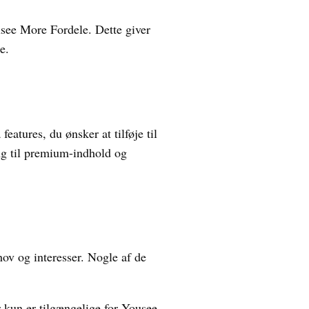
usee More Fordele. Dette giver
e.
atures, du ønsker at tilføje til
ang til premium-indhold og
ov og interesser. Nogle af de
r kun er tilgængelige for Yousee