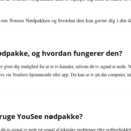
re om Yousee Nødpakken og hvordan den kan gavne dig i din d
ødpakke, og hvordan fungerer den?
 giver dig mulighed for at se tv-kanaler, selvom dit tv-signal er nede
es via YouSees hjemmeside eller app. Du kan se tv på din computer, tab
bruge YouSee nødpakke?
t tv-signal er nede på grund af tekniske problemer eller vedligeholdels