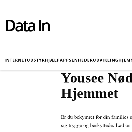
Data In
INTERNET
UDSTYR
HJÆLP
APPS
ENHEDER
UDVIKLING
HJEM
Yousee Nød
Hjemmet
Er du bekymret for din families 
sig trygge og beskyttede. Lad o