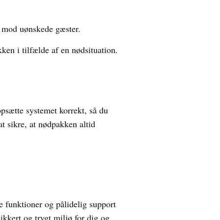
 mod uønskede gæster.
en i tilfælde af en nødsituation.
opsætte systemet korrekt, så du
t sikre, at nødpakken altid
 funktioner og pålidelig support
kkert og trygt miljø for dig og