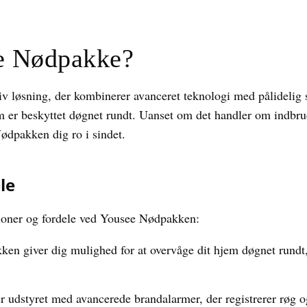
e Nødpakke?
v løsning, der kombinerer avanceret teknologi med pålideli
em er beskyttet døgnet rundt. Uanset om det handler om indbru
Nødpakken dig ro i sindet.
le
tioner og fordele ved Yousee Nødpakken:
n giver dig mulighed for at overvåge dit hjem døgnet rundt, h
udstyret med avancerede brandalarmer, der registrerer røg o