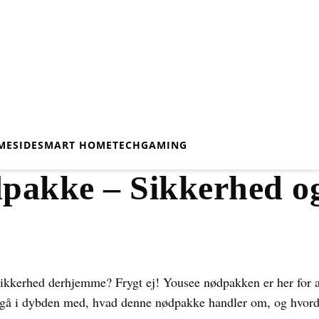
MESIDE
SMART HOME
TECH
GAMING
pakke – Sikkerhed og
sikkerhed derhjemme? Frygt ej! Yousee nødpakken er her for at
s gå i dybden med, hvad denne nødpakke handler om, og hvord