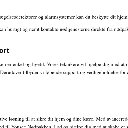
gelsesdetektorer og alarmsystemer kan du beskytte dit hjem
n hurtigt og nemt kontakte nødtjenesterne direkte fra nødpakk
ort
n er enkel og ligetil. Vores teknikere vil hjælpe dig med at 
Derudover tilbyder vi løbende support og vedligeholdelse for a
ve løsning til at sikre dit hjem og dine kære. Med avancerede
ed til Yousee Nødpakken. Lad os hjælpe dig med at skabe et si