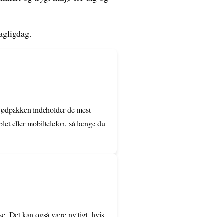
agligdag.
. Nødpakken indeholder de mest
let eller mobiltelefon, så længe du
e. Det kan også være nyttigt, hvis