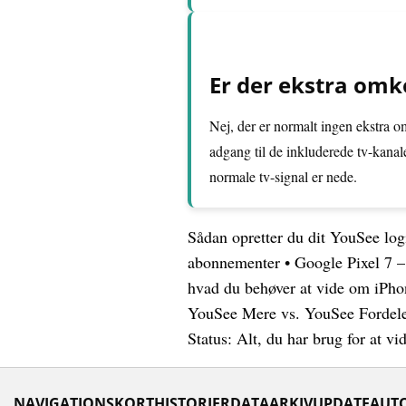
Er der ekstra om
Nej, der er normalt ingen ekstra 
adgang til de inkluderede tv-kanaler
normale tv-signal er nede.
Sådan opretter du dit YouSee log
abonnementer
•
Google Pixel 7 –
hvad du behøver at vide om iPho
YouSee Mere vs. YouSee Fordele
Status: Alt, du har brug for at vi
NAVIGATIONSKORT
HISTORIER
DATAARKIV
UPDATE
AUT