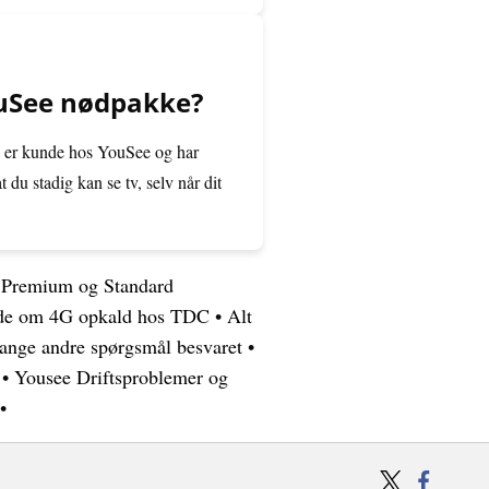
ouSee nødpakke?
e er kunde hos YouSee og har
t du stadig kan se tv, selv når dit
x Premium og Standard
vide om 4G opkald hos TDC
•
Alt
ange andre spørgsmål besvaret
•
•
Yousee Driftsproblemer og
•