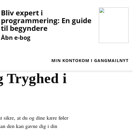
Bliv expert i
programmering: En guide
til begyndere
Åbn e-bog
MIN KONTO
KOM I GANG
MAILNYT
 Tryghed i
 sikre, at du og dine kære føler
an den kan gavne dig i din