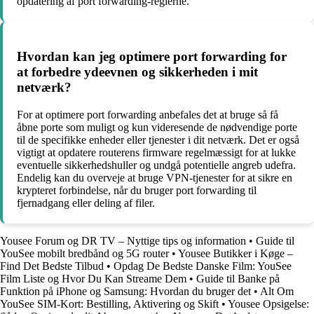
opdatering af port forwarding-reglerne.
Hvordan kan jeg optimere port forwarding for
at forbedre ydeevnen og sikkerheden i mit
netværk?
For at optimere port forwarding anbefales det at bruge så få
åbne porte som muligt og kun videresende de nødvendige porte
til de specifikke enheder eller tjenester i dit netværk. Det er også
vigtigt at opdatere routerens firmware regelmæssigt for at lukke
eventuelle sikkerhedshuller og undgå potentielle angreb udefra.
Endelig kan du overveje at bruge VPN-tjenester for at sikre en
krypteret forbindelse, når du bruger port forwarding til
fjernadgang eller deling af filer.
Yousee Forum og DR TV – Nyttige tips og information
•
Guide til
YouSee mobilt bredbånd og 5G router
•
Yousee Butikker i Køge –
Find Det Bedste Tilbud
•
Opdag De Bedste Danske Film: YouSee
Film Liste og Hvor Du Kan Streame Dem
•
Guide til Banke på
Funktion på iPhone og Samsung: Hvordan du bruger det
•
Alt Om
YouSee SIM-Kort: Bestilling, Aktivering og Skift
•
Yousee Opsigelse: