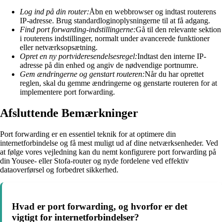
Log ind på din router:
Åbn en webbrowser og indtast routerens
IP-adresse. Brug standardloginoplysningerne til at få adgang.
Find port forwarding-indstillingerne:
Gå til den relevante sektion
i routerens indstillinger, normalt under avancerede funktioner
eller netværksopsætning.
Opret en ny portvideresendelsesregel:
Indtast den interne IP-
adresse på din enhed og angiv de nødvendige portnumre.
Gem ændringerne og genstart routeren:
Når du har oprettet
reglen, skal du gemme ændringerne og genstarte routeren for at
implementere port forwarding.
Afsluttende Bemærkninger
Port forwarding er en essentiel teknik for at optimere din
internetforbindelse og få mest muligt ud af dine netværksenheder. Ved
at følge vores vejledning kan du nemt konfigurere port forwarding på
din Yousee- eller Stofa-router og nyde fordelene ved effektiv
dataoverførsel og forbedret sikkerhed.
Hvad er port forwarding, og hvorfor er det
vigtigt for internetforbindelser?