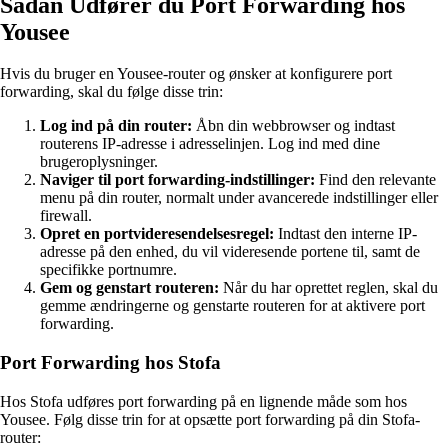
Sådan Udfører du Port Forwarding hos
Yousee
Hvis du bruger en Yousee-router og ønsker at konfigurere port
forwarding, skal du følge disse trin:
Log ind på din router:
Åbn din webbrowser og indtast
routerens IP-adresse i adresselinjen. Log ind med dine
brugeroplysninger.
Naviger til port forwarding-indstillinger:
Find den relevante
menu på din router, normalt under avancerede indstillinger eller
firewall.
Opret en portvideresendelsesregel:
Indtast den interne IP-
adresse på den enhed, du vil videresende portene til, samt de
specifikke portnumre.
Gem og genstart routeren:
Når du har oprettet reglen, skal du
gemme ændringerne og genstarte routeren for at aktivere port
forwarding.
Port Forwarding hos Stofa
Hos Stofa udføres port forwarding på en lignende måde som hos
Yousee. Følg disse trin for at opsætte port forwarding på din Stofa-
router: